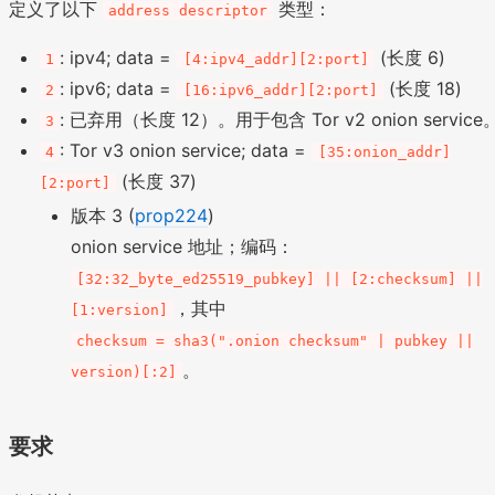
定义了以下
类型：
address descriptor
: ipv4; data =
(长度 6)
1
[4:ipv4_addr][2:port]
: ipv6; data =
(长度 18)
2
[16:ipv6_addr][2:port]
: 已弃用（长度 12）。用于包含 Tor v2 onion service
3
: Tor v3 onion service; data =
4
[35:onion_addr]
(长度 37)
[2:port]
版本 3 (
prop224
)
onion service 地址；编码：
[32:32_byte_ed25519_pubkey] || [2:checksum] ||
，其中
[1:version]
checksum = sha3(".onion checksum" | pubkey ||
。
version)[:2]
要求