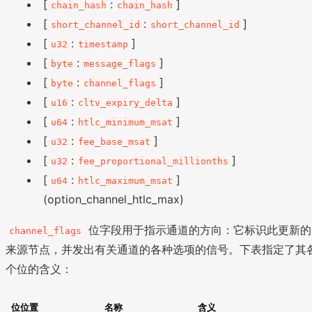
[
:
]
chain_hash
chain_hash
[
:
]
short_channel_id
short_channel_id
[
:
]
u32
timestamp
[
:
]
byte
message_flags
[
:
]
byte
channel_flags
[
:
]
u16
cltv_expiry_delta
[
:
]
u64
htlc_minimum_msat
[
:
]
u32
fee_base_msat
[
:
]
u32
fee_proportional_millionths
[
:
]
u64
htlc_maximum_msat
(option_channel_htlc_max)
位字段用于指示通道的方向：它标识此更新的
channel_flags
来源节点，并发出有关通道的各种选项的信号。下表指定了其
个位的含义：
位位置
名称
含义