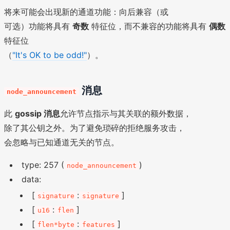
将来可能会出现新的通道功能：向后兼容（或
可选）功能将具有
奇数
特征位，而不兼容的功能将具有
偶数
特征位
（
"It's OK to be odd!"
）。
消息
node_announcement
此
gossip 消息
允许节点指示与其关联的额外数据，
除了其公钥之外。为了避免琐碎的拒绝服务攻击，
会忽略与已知通道无关的节点。
type: 257 (
)
node_announcement
data:
[
:
]
signature
signature
[
:
]
u16
flen
[
:
]
flen*byte
features