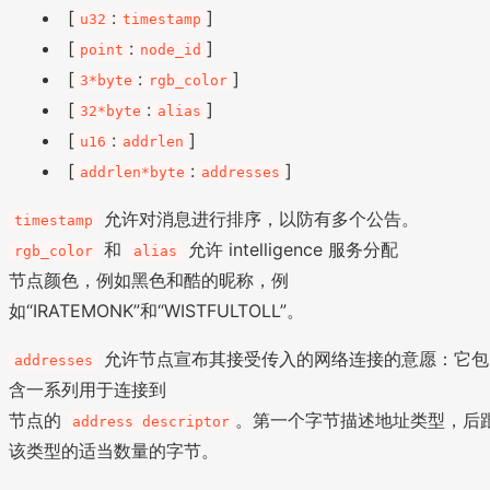
[
:
]
u32
timestamp
[
:
]
point
node_id
[
:
]
3*byte
rgb_color
[
:
]
32*byte
alias
[
:
]
u16
addrlen
[
:
]
addrlen*byte
addresses
允许对消息进行排序，以防有多个公告。
timestamp
和
允许 intelligence 服务分配
rgb_color
alias
节点颜色，例如黑色和酷的昵称，例
如“IRATEMONK”和“WISTFULTOLL”。
允许节点宣布其接受传入的网络连接的意愿：它包
addresses
含一系列用于连接到
节点的
。第一个字节描述地址类型，后
address descriptor
该类型的适当数量的字节。