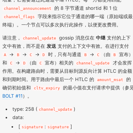
的 8 字节通道 shortid 和 1 位
channel_announcement
字段来指示它位于通道的哪一端（原始端或最
channel_flags
终端）。一个节点可以多次执行此操作，以便更改费用。
请注意，
gossip 消息仅在
中继
支付的上下
channel_update
文中有效，而不是在
发送
支付的上下文中有效。在进行支付
->
->
->
时，只有与通道
->
（由
宣布
A
B
C
D
B
C
B
和
->
（由
宣布）相关的
才会发挥
C
D
C
channel_update
作用。在构建路由时，需要从目标到源反向计算 HTLC 的金额
和到期时间。用于路由中最后一个 HTLC 的
的
amount_msat
确切初始值和
的最小值在支付请求中提供（参
cltv_expiry
BOLT #11
）。
type: 258 (
)
channel_update
data:
[
:
]
signature
signature