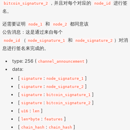
，并且对每个对应的
进行签
bitcoin_signature_2
node_id
名。
还需要证明
和
都同意该
node_1
node_2
公告消息：这是通过来自每个
（
和
）对消
node_id
node_signature_1
node_signature_2
息进行签名来完成的。
type: 256 (
)
channel_announcement
data:
[
:
]
signature
node_signature_1
[
:
]
signature
node_signature_2
[
:
]
signature
bitcoin_signature_1
[
:
]
signature
bitcoin_signature_2
[
:
]
u16
len
[
:
]
len*byte
features
[
:
]
chain_hash
chain_hash