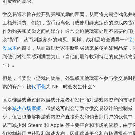
消费者的需求。
微交易通常旨在拉开购买和奖励的距离，从而将交易游戏化并
励额外消费。例如，货币距离化（或使用静态定价的游戏内货
作为购买和奖励之间的媒介）通常会迫使玩家处理不需要的“剩
余”货币，从而刺激额外的购买。同样，战利品箱会诱导一种
沉
没成本
的感觉，从而鼓励玩家不断购买越来越多的战利品箱，
到他们对结果感到满意为止（当他们最终收到特定的皮肤或物
时）。
但是，当奖励（游戏内物品、外观或其他玩家在参与微交易时
索的资产）被
代币化
为 NFT 时会发生什么？
区块链游戏通过解散游戏开发者和发行商对游戏内资产的市场
制来
减少市场摩擦
。虽然这可能会导致对微交易设计的控制减
少，但它也能够将游戏内资产直接分发和销售到用户的钱包中
从而减少对 Steam 和 Apple 等主要平台和市场的依赖，由于
们控制着用户获取和游戏发布，因此这些平台和市场通常会抽