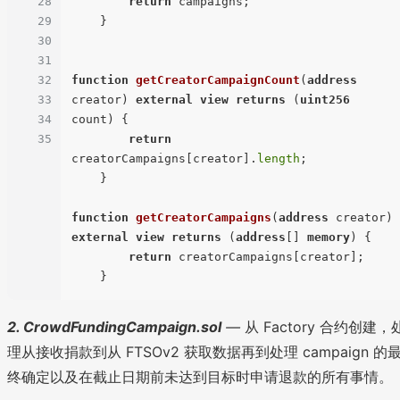
28
return
 campaigns;

29
    }

30
31
32
function
getCreatorCampaignCount
(
address
33
creator
) 
external
view
returns
 (
uint256
34
count
) 
{

35
return
creatorCampaigns[creator].
length
;

    }

function
getCreatorCampaigns
(
address
 creator
) 
external
view
returns
 (
address
[] 
memory
) 
{

return
 creatorCampaigns[creator];

2. CrowdFundingCampaign.sol
—
从 Factory 合约创建，
理从接收捐款到从 FTSOv2 获取数据再到处理 campaign 的
终确定以及在截止日期前未达到目标时申请退款的所有事情。