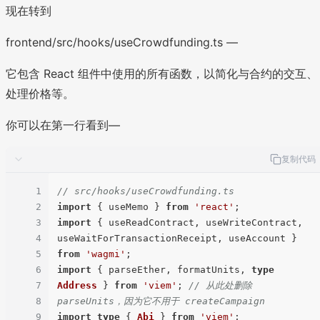
现在转到
frontend/src/hooks/useCrowdfunding.ts —
它包含 React 组件中使用的所有函数，以简化与合约的交互、
处理价格等。
你可以在第一行看到—
复制代码
1
// src/hooks/useCrowdfunding.ts
2
import
 { useMemo } 
from
'react'
3
import
 { useReadContract, useWriteContract, 
4
useWaitForTransactionReceipt, useAccount } 
5
from
'wagmi'
6
import
 { parseEther, formatUnits, 
type
7
Address
 } 
from
'viem'
; 
// 从此处删除 
8
parseUnits，因为它不用于 createCampaign
9
import
type
 { 
Abi
 } 
from
'viem'
;
