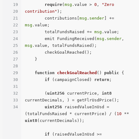
19
require
(
msg
.value > 
0
, 
"Zero 
20
contribution"
);

21
        contributions[
msg
.
sender
] += 
22
msg
.value;

23
        totalFundsRaised += 
msg
.value;

24
        emit FundingReceived(
msg
.
sender
, 
25
msg
.value, totalFundsRaised);

26
        checkGoalReached();

27
    }

28
29
function
checkGoalReached
(
) 
public
{

30
if
 (campaignClosed) 
return
;

31
32
        (
uint256
 currentPrice, 
int8
33
currentDecimals, ) = getFlrUsdPrice();

34
uint256
 raisedValueInUsd = 
(totalFundsRaised * currentPrice) / (
10
 ** 
uint8
(currentDecimals));

if
 (raisedValueInUsd >= 