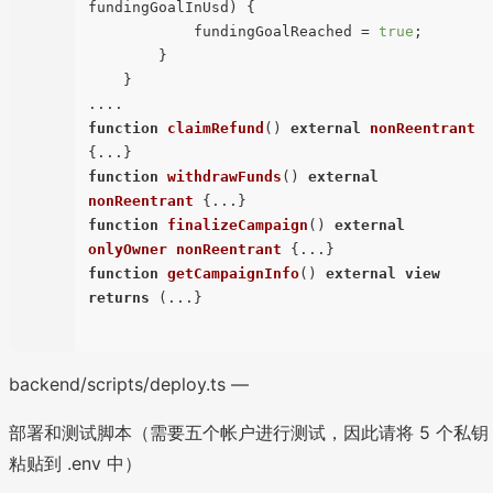
fundingGoalInUsd) {

            fundingGoalReached = 
true
;

        }

    }

function
claimRefund
(
) 
external
nonReentrant
function
withdrawFunds
(
) 
external
nonReentrant
function
finalizeCampaign
(
) 
external
onlyOwner
nonReentrant
function
getCampaignInfo
(
) 
external
view
returns
 (
...}

backend/scripts/deploy.ts —
部署和测试脚本（需要五个帐户进行测试，因此请将 5 个私钥
粘贴到 .env 中）