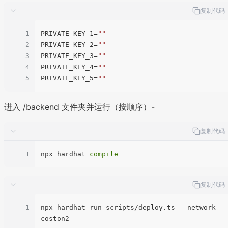
复制代码
1
PRIVATE_KEY_1
=
""
2
PRIVATE_KEY_2
=
""
3
PRIVATE_KEY_3
=
""
4
PRIVATE_KEY_4
=
""
5
PRIVATE_KEY_5
=
""
进入 /backend 文件夹并运行（按顺序）-
复制代码
1
npx hardhat 
compile
复制代码
1
npx hardhat run scripts/deploy.ts --network 