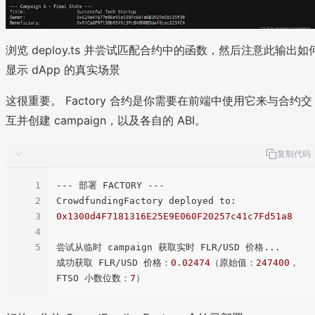
浏览 deploy.ts 并尝试匹配合约中的函数，然后注意此输出如
显示 dApp 的真实场景
这很重要。 Factory 合约是你需要在前端中使用它来与合约交
互并创建 campaign，以及各自的 ABI。
复制代码
1
--- 部署 FACTORY ---

2
CrowdfundingFactory deployed to: 
3
0x1300d4F7181316E25E9E060F20257c41c7Fd51a8
4
5
尝试从临时 campaign 获取实时 FLR/USD 价格...

成功获取 FLR/USD 价格：
0.02474
（原始值：
247400
，
FTSO 小数位数：
7