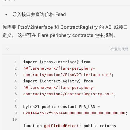
导入接口并查询价格 Feed
你需要 FtsoV2Interface 和 ContractRegistry 的 ABI 或接口
定义。 这些可在 Flare periphery contracts 包中找到。
复制代码
1
import
 {FtsoV2Interface} 
from
2
"@flarenetwork/flare-periphery-
3
contracts/coston2/FtsoV2Interface.sol"
4
import
 {ContractRegistry} 
from
5
"@flarenetwork/flare-periphery-
6
contracts/coston2/ContractRegistry.sol"
;

7
8
bytes21
public
constant
 FLR_USD = 
9
0x01464c522f55534400000000000000000000000000
;

10
function
getFlrUsdPrice
(
) 
public
returns