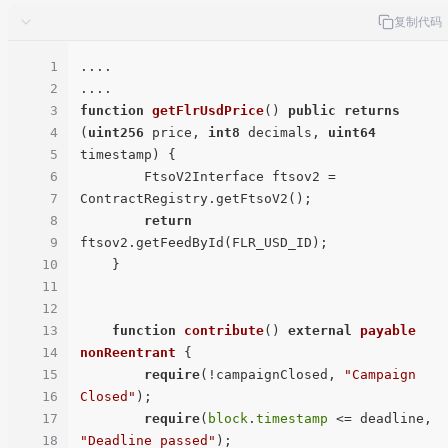
复制代码
1
....

2
3
function
getFlrUsdPrice
(
) 
public
returns
4
(
uint256
 price, 
int8
 decimals, 
uint64
5
timestamp
) 
{

6
        FtsoV2Interface ftsov2 = 
7
ContractRegistry.getFtsoV2();

8
return
9
ftsov2.getFeedById(FLR_USD_ID);

10
    }

11
12
13
function
contribute
(
) 
external
payable
14
nonReentrant
{

15
require
(!campaignClosed, 
"Campaign 
16
Closed"
);

17
require
(
block
.
timestamp
 <= deadline, 
18
"Deadline passed"
);
