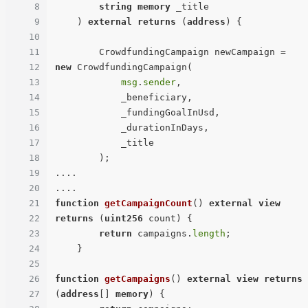
8
string
memory
 _title

9
) 
external
returns
 (
address
) 
{

10
11
        CrowdfundingCampaign newCampaign = 
12
new
 CrowdfundingCampaign(

13
msg
.
sender
,

14
            _beneficiary,

15
            _fundingGoalInUsd,

16
            _durationInDays,

17
            _title

18
        );

19
....

20
21
function
getCampaignCount
(
) 
external
view
22
returns
 (
uint256
 count
) 
{

23
return
 campaigns.
length
;

24
    }

25
26
function
getCampaigns
(
) 
external
view
returns
27
(
address
[] 
memory
) 
{
