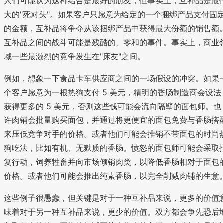
人们可能认为这种结合是最好的朋友，但事实上，互补品是最
大的"死对头"。如果客户只愿意为给定的一个捆绑产品支付固
的金额，互补品将争夺从该捆绑产品中获得最大份额的销售额
互补品之间的战斗可能是残酷的、零和的事件。事实上，商业
域一些最激烈的竞争发生在"床友"之间。
例如，想象一下食品卡车供应商之间的一场假设的冲突。如果
个客户愿意为一根热狗支付 5 美元，精明的香肠制造商会设法
获得更多的 5 美元，否则这些钱可能会流向隔壁的面包师。也
许肉铺会批量购买面包，并通过将更便宜的面包免费与香肠搭
来压低竞争对手的价格。或者他们可能会推销不带面包的时尚
狗吃法，比如有机、无麸质的香肠。愤怒的面包师可能会采取
复行动，饲养牲畜并向市场倾销肉类，以降低香肠相对于面包
价格。或者他们可能会推出纯素香肠，以完全削减肉铺的生意
这些例子很愚蠢，但关键是对于一种互补品来说，更多的价值
味着对于另一种互补品来说，更少的价值。双方都会争先恐后