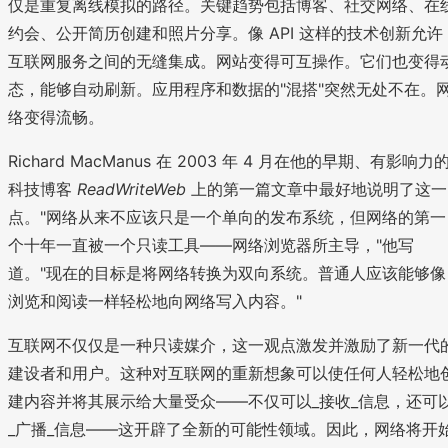
仅是重复离线模拟的路径。关键趋势包括博客、社交网络、在
约会、公开简历创建和照片分享。像 API 这样的技术创新允许
互联网服务之间的无缝集成。网站变得可互操作。它们也变得
态，能够自动刷新。应用程序和数据的"混搭"突然无处不在。
络变得流畅。
Richard MacManus 在 2003 年 4 月在他的早期、有影响力
科技博客
ReadWriteWeb
上的第一篇文章中最好地说明了这一
点。"网络从来不应该只是一个单向的发布系统，但网络的第一
个十年一直被一个只读工具——网络浏览器所主导，"他写
道。"现在的目标是将网络转换为双向系统。普通人应该能够像
浏览和阅读一样轻松地向网络写入内容。"
互联网不仅仅是一种只读媒介，这一观点激发并激励了新一代
建设者和用户。这种对互联网的重新想象可以使任何人轻松地
建内容并将其展示给大量受众——不仅可以_接收_信息，还可
_广播_信息——这开辟了全新的可能性领域。因此，网络将开