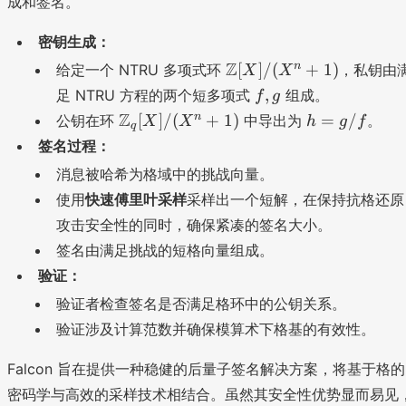
成和签名。
密钥生成：
\
Z
n
[
]
/
(
+
1
)
给定一个 NTRU 多项式环
，私钥由
X
X
m
f
,
足 NTRU 方程的两个短多项式
组成。
f
g
a
,
\
h
Z
n
[
]
/
(
+
1
)
=
/
公钥在环
中导出为
。
X
X
h
g
f
q
t
g
m
=
签名过程：
h
a
g
b
消息被哈希为格域中的挑战向量。
t
/
b
使用
快速傅里叶采样
采样出一个短解，在保持抗格还原
h
f
{
b
攻击安全性的同时，确保紧凑的签名大小。
Z
b
签名由满足挑战的短格向量组成。
}
{
[
验证：
Z
X
验证者检查签名是否满足格环中的公钥关系。
}
]
_
验证涉及计算范数并确保模算术下格基的有效性。
/
q[
(
X
Falcon 旨在提供一种稳健的后量子签名解决方案，将基于格的
X
]
密码学与高效的采样技术相结合。虽然其安全性优势显而易见
^