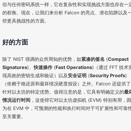
/
但与任何密码系统一样，它在复杂性和实现挑战方面也存在一
n
(
+
的权衡。现在，让我们来分析 Falcon 的亮点、潜在陷阱以及
X
1
些更具挑战性的方面。
^
)
n
+
好的方面
1
)
除了 NIST 强调的众所周知的优势，如
紧凑的签名
(
Compact
Signatures
)、
快速操作
(
Fast Operations
)（通过 FFT 技术
现高效的密钥生成和验证）以及
安全证明
(
Security Proofs
)
（依赖于格还原和最坏情况硬度假设）之外。Falcon 还提供了
针对以太坊的特定优势。值得注意的是，它具有明确定义的
最
情况运行时间
，这使得它对以太坊虚拟机 (EVM) 特别有用，
为在 EVM 中，可预测的性能和执行时间对于可扩展性和可靠
至关重要。