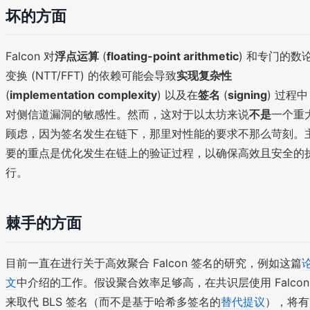
坏的方面
Falcon 对
浮点运算
(
floating-point arithmetic
) 和专门的数
变换 (NTT/FFT) 的依赖可能会导致
实现复杂性
(
implementation complexity
) 以及在
签名
(
signing
) 过程中
对侧信道漏洞的敏感性。然而，这对于以太坊来说
不是
一个重
顾虑，因为签名发生在链下，那里对性能的要求不那么苛刻。
要的重点是优化发生在链上的验证过程，以确保高效且安全的
行。
棘手的方面
目前一直在进行关于高效聚合 Falcon 签名的研究，例如这篇
文
中介绍的工作。假设聚合效率足够高，在共识层使用 Falcon
来取代 BLS 签名（而不是基于哈希多签名的
替代提议
），将有