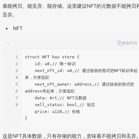
着能拷贝、能丢弃、能存储。这里建议NFT的元数据不能拷贝
丢弃。
NFT
复制代码
1
struct NFT has store {

2
    id: u8,// 唯一标识

3
    next_nft_id: u8,// 通过链表的形式把NFT标识串起
4
来，方便追踪

5
    next_nft_owner: address,// 通过链表的形式把
6
address串起来，方便追踪

7
    data: Art,// NFT元数据

8
    sell_status: bool,// 状态

    price: u128,// 价格

这是NFT具体数据，只有存储的能力，意味着不能拷贝和丢弃