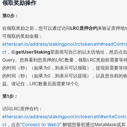
领取奖励操作
第0步：
在领取奖励之前，您可以通过访问
LRC质押合约
来验证质押地
可领取的奖励金额：
etherscan.io/address/stakingpool.lrctoken.eth#readContr
ct
，在
getUserStaking
里面填写自己的以太坊地址，然后点
Query。您将看到您质押的LRC数量，领取LRC奖励前需要等
的时间（秒）（如果为0，则表示可以领取），提现前需要等
的时间（秒）（如果为0，则表示可以提现），以及您当前的
益。请记住，LRC数量后面需要18个0。
第1步：
访问LRC质押合约：
etherscan.io/address/stakingpool.lrctoken.eth#writeContr
ct
，点击“
Connect to Web3
” 解锁您最初通过MetaMask或其