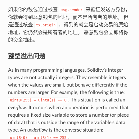
如果你的钱包通过核查
来验证发送方身份，
msg.sender
你就会得到恶意钱包的地址，而不是所有者的地址。 但
是通过核查
，得到的就会是启动交易的原始
tx.origin
地址，它仍然会是所有者的地址。 恶意钱包会立即将你
的资金抽出。
整型溢出问题
As in many programming languages, Solidity’s integer
types are not actually integers. They resemble integers
when the values are small, but behave differently if the
numbers are larger. For example, the following is true:
. This situation is called an
uint8(255)
+
uint8(1)
==
0
overflow
. It occurs when an operation is performed that
requires a fixed size variable to store a number (or piece
of data) that is outside the range of the variable’s data
type. An
underflow
is the converse situation:
.
uint8(0)
-
uint8(1)
==
255