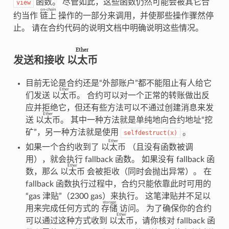
函数。 尽管如此，这些函数仍然可能会被其它合
view
on-chain
约当作
链上
操作的一部分来调用，并使那些操作骤然停
止。 请在合约代码的说明文档中明确说明这些情况。
Ether
发送和接收
以太币
目前无论是合约还是“外部账户”都不能阻止有人给它
Ether
们发送
以太币
。 合约可以对一个正常的转账做出反
应并拒绝它，但还有些方法可以不通过创建消息来发
Ether
送
以太币
。 其中一种方法就是单纯地向合约地址“挖
矿”，另一种方法就是使用
。
selfdestruct(x)
Ether
如果一个合约收到了
以太币
（且没有函数被调
用），就会执行 fallback 函数。 如果没有 fallback 函
Ether
数，那么
以太币
会被拒收（同时会抛出异常）。 在
fallback 函数执行过程中，合约只能依靠此时可用的
“gas 津贴”（2300 gas）来执行。 这笔津贴并不足以
storage
用来完成任何方式的
存储
访问。 为了确保你的合约
Ether
可以通过这种方式收到
以太币
，请你核对 fallback 函