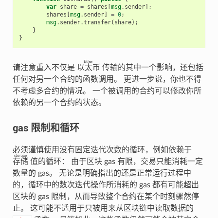
var
share
=
shares
[
msg
.
sender
];
shares
[
msg
.
sender
]
=
0
;
msg
.
sender
.
transfer
(
share
);
}
}
Ether
请注意重入不仅是
以太币
传输的其中一个影响，还包括
任何对另一个合约的函数调用。 更进一步说，你也不得
不考虑多合约的情况。 一个被调用的合约可以修改你所
依赖的另一个合约的状态。
gas 限制和循环
必须谨慎使用没有固定迭代次数的循环，例如依赖于
storage
存储
值的循环： 由于区块 gas 有限，交易只能消耗一定
数量的 gas。 无论是明确指出的还是正常运行过程中
的，循环中的数次迭代操作所消耗的 gas 都有可能超出
区块的 gas 限制，从而导致整个合约在某个时刻骤然停
止。 这可能不适用于只被用来从区块链中读取数据的