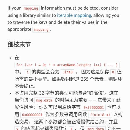
If your
information must be deleted, consider
mapping
using a library similar to
iterable mapping
, allowing you
to traverse the keys and delete their values in the
appropriate
.
mapping
细枝末节
在
for
(var
i
=
0;
i
<
arrayName.length;
i++)
{
...
}
中，
的类型会变为
， 因为这是保存
值
i
uint8
0
所需的最小类型。如果数组超过 255 个元素，则循环
不会终止。
不占用完整 32 字节的类型可能包含“脏高位”。这在
当你访问
的时候尤为重要 —— 它带来了延
msg.data
展性风险： 你既可以用原始字节
也可以
0xff000001
用
作为参数来调用函数
以构
0x00000001
f(uint8
x)
造交易。 这两个参数都会被正常提供给合约，并且
的值看起来都像是数字
， 但
会不一
x
1
msg.data