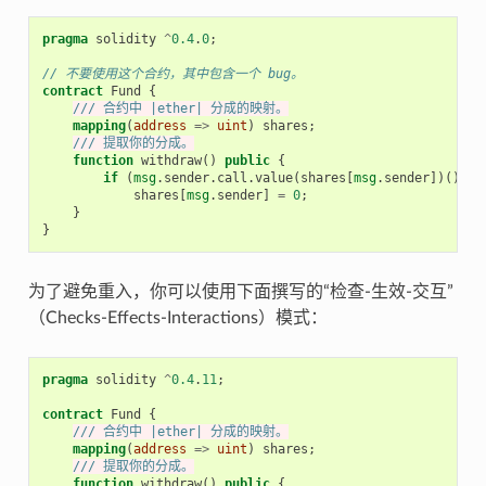
pragma
solidity
^
0.4
.
0
;
// 不要使用这个合约，其中包含一个 bug。
contract
Fund
{
/// 合约中 |ether| 分成的映射。
mapping
(
address
=>
uint
)
shares
;
/// 提取你的分成。
function
withdraw
()
public
{
if
(
msg
.
sender
.
call
.
value
(
shares
[
msg
.
sender
])())
shares
[
msg
.
sender
]
=
0
;
}
}
为了避免重入，你可以使用下面撰写的“检查-生效-交互”
（Checks-Effects-Interactions）模式：
pragma
solidity
^
0.4
.
11
;
contract
Fund
{
/// 合约中 |ether| 分成的映射。
mapping
(
address
=>
uint
)
shares
;
/// 提取你的分成。
function
withdraw
()
public
{