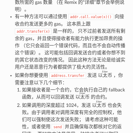
数所需的 gas 数量 （在 Remix 的“详细”章节会举例说
明）。
有一种方法可以通过使用
向接
addr.call.value(x)()
收合约发送更多的 gas。 这本质上跟
是一样的， 只不过前者发送所有剩
addr.transfer(x)
余的 gas，并且使得接收者有能力执行更加昂贵的操
作 （它只会返回一个错误代码，而且也不会自动传播
这个错误）。 这可能包括回调发送合约或者你想不到
的其它状态改变的情况。 因此这种方法无论是给诚实
用户还是恶意行为者都提供了极大的灵活性。
Ether
如果你想要使用
发送
以太币
，你
address.transfer
需要注意以下几个细节：
如果接收者是一个合约，它会执行自己的 fallback
Ether
函数，从而可以回调发送
以太币
的合约。
Ether
如果调用的深度超过 1024，发送
以太币
也会失
败。由于调用者对调用深度有完全的控制权，他
们可以强制使这次发送失败； 请考虑这种可能
性，或者使用
并且确保每次都核对它的返
send