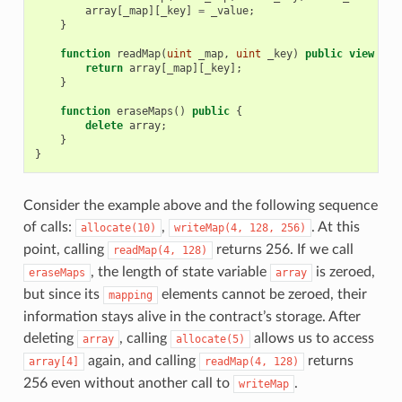
array
[
_map
][
_key
]
=
_value
;
}
function
readMap
(
uint
_map
,
uint
_key
)
public
view
ret
return
array
[
_map
][
_key
];
}
function
eraseMaps
()
public
{
delete
array
;
}
}
Consider the example above and the following sequence
of calls:
,
. At this
allocate(10)
writeMap(4,
128,
256)
point, calling
returns 256. If we call
readMap(4,
128)
, the length of state variable
is zeroed,
eraseMaps
array
but since its
elements cannot be zeroed, their
mapping
information stays alive in the contract’s storage. After
deleting
, calling
allows us to access
array
allocate(5)
again, and calling
returns
array[4]
readMap(4,
128)
256 even without another call to
.
writeMap