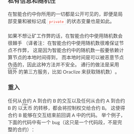
私有信息和随机性
在智能合约中你所用的一切都是公开可见的，即便是局
部变量和被标记成
的状态变量也是如此。
private
如果不想让矿工作弊的话，在智能合约中使用随机数会
很棘手 （译者注：在智能合约中使用随机数很难保证节
点不作弊， 这是因为智能合约中的随机数一般要依赖计
算节点的本地时间得到， 而本地时间是可以被恶意节点
伪造的，因此这种方法并不安全。 通行的做法是采用
off-chain
链外
的第三方服务，比如 Oraclize 来获取随机数）。
重入
任何从合约 A 到合约 B 的交互以及任何从合约 A 到合约
Ether
B 的
以太币
的转移，都会将控制权交给合约 B。 这使得
合约 B 能够在交互结束前回调 A 中的代码。 举个例子，
下面的代码中有一个 bug（这只是一个代码段，不是完
整的合约）：