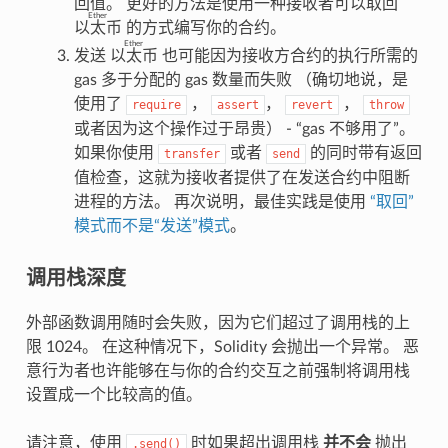
回值。 更好的方法是使用一种接收者可以取回
Ether
以太币
的方式编写你的合约。
Ether
发送
以太币
也可能因为接收方合约的执行所需的
gas 多于分配的 gas 数量而失败 （确切地说，是
使用了
，
，
，
require
assert
revert
throw
或者因为这个操作过于昂贵） - “gas 不够用了”。
如果你使用
或者
的同时带有返回
transfer
send
值检查，这就为接收者提供了在发送合约中阻断
进程的方法。 再次说明，最佳实践是使用
“取回”
模式而不是“发送”模式
。
调用栈深度
外部函数调用随时会失败，因为它们超过了调用栈的上
限 1024。 在这种情况下，Solidity 会抛出一个异常。 恶
意行为者也许能够在与你的合约交互之前强制将调用栈
设置成一个比较高的值。
请注意，使用
时如果超出调用栈
并不会
抛出
.send()