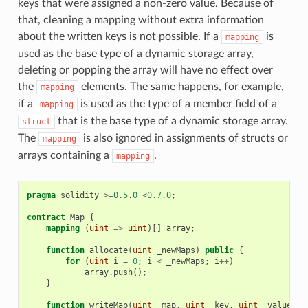
keys that were assigned a non-zero value. Because of
that, cleaning a mapping without extra information
about the written keys is not possible. If a
is
mapping
used as the base type of a dynamic storage array,
deleting or popping the array will have no effect over
the
elements. The same happens, for example,
mapping
if a
is used as the type of a member field of a
mapping
that is the base type of a dynamic storage array.
struct
The
is also ignored in assignments of structs or
mapping
arrays containing a
.
mapping
pragma
solidity
>=
0.5
.
0
<
0.7
.
0
;
contract
Map
{
mapping
(
uint
=>
uint
)[]
array
;
function
allocate
(
uint
_newMaps
)
public
{
for
(
uint
i
=
0
;
i
<
_newMaps
;
i
++
)
array
.
push
();
}
function
writeMap
(
uint
_map
,
uint
_key
,
uint
_value
)
p