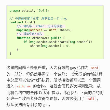
pragma
solidity
^
0.4
.
0
;
// 不要使用这个合约，其中包含一个 bug。
contract
Fund
{
/// 合约中 |ether| 分成的映射。
mapping
(
address
=>
uint
)
shares
;
/// 提取你的分成。
function
withdraw
()
public
{
if
(
msg
.
sender
.
send
(
shares
[
msg
.
sender
]))
shares
[
msg
.
sender
]
=
0
;
}
}
这里的问题不是很严重，因为有限的 gas 也作为
send
Ether
的一部分，但仍然暴露了一个缺陷：
以太币
的传输过程
中总是可以包含代码执行，所以接收者可以是一个回调
进入
的合约。 这就会使其多次得到退款，从
withdraw
Ether
而将合约中的全部
以太币
提取。 特别地，下面的合约将
允许一个攻击者多次得到退款，因为它使用了
，
call
默认发送所有剩余的 gas。