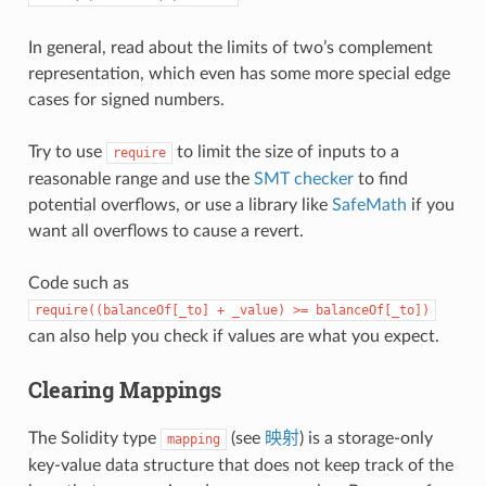
In general, read about the limits of two’s complement
representation, which even has some more special edge
cases for signed numbers.
Try to use
to limit the size of inputs to a
require
reasonable range and use the
SMT checker
to find
potential overflows, or use a library like
SafeMath
if you
want all overflows to cause a revert.
Code such as
require((balanceOf[_to]
+
_value)
>=
balanceOf[_to])
can also help you check if values are what you expect.
Clearing Mappings
The Solidity type
(see
映射
) is a storage-only
mapping
key-value data structure that does not keep track of the