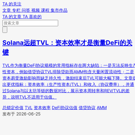
TA 的关注
文章
专栏
问答
视频
课程
集市作品
TA 的文章
TA 喜欢的
Solana远超TVL：资本效率才是衡量DeFi的关
键
TVL作为衡量DeFi协议规模的常用指标存在两大缺陷：一是无法反映生
性资本，例如借贷协议TVL排除贷款而AMM包含大量闲置流动性；二是
资本易受激励影响而缺乏持久性，激励结束后TVL可能大幅下降。文章
出更优指标：资本效率（生产性资本/TVL）和收入（协议费率），并通
过Solana与以太坊等链的数据对比，展示资本周转率和REV/TVL的差
异，说明TVL不适用于估值。
总锁定价值
TVL
资本效率
DeFi协议估值
借贷协议
AMM
发布于 2026-06-25