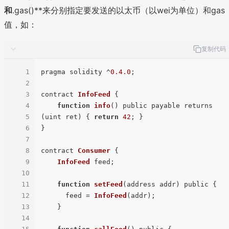
和
.gas()**来分别指定要发送的以太币（以wei为单位）和gas
值，如：
复制代码
1
pragma solidity ^
0.4
.0
;

2
3
contract 
InfoFeed
 {

4
function
info
(
) public payable returns 
5
(uint ret) { 
return
42
; }

6
}

7
8
contract 
Consumer
 {

9
InfoFeed
 feed;

10
11
function
setFeed
(
address addr
) public {

12
      feed = 
InfoFeed
(addr);

13
    }

14