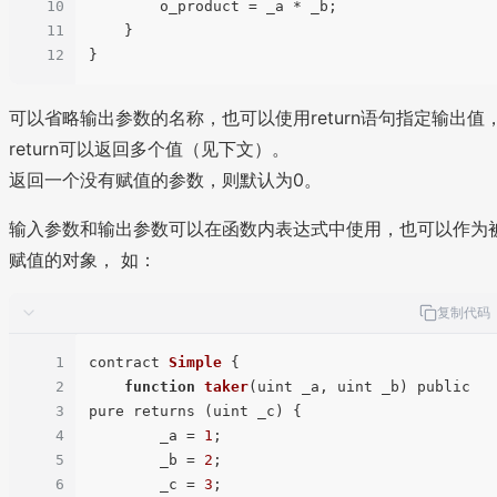
10
        o_product = _a * _b;

11
    }

12
可以省略输出参数的名称，也可以使用return语句指定输出值
return可以返回多个值（见下文）。
返回一个没有赋值的参数，则默认为0。
输入参数和输出参数可以在函数内表达式中使用，也可以作为
赋值的对象， 如：
复制代码
1
contract 
Simple
 {

2
function
taker
(
uint _a, uint _b
) public 
3
pure returns (uint _c) {

4
        _a = 
1
;

5
        _b = 
2
;

6
        _c = 
3
;
