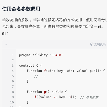
使用命名参数调用
函数调用的参数，可以通过指定名称的方式调用，使用花括号{
包起来，参数顺序任意，但参数的类型和数量要与定义一致。
如：
复制代码
1
pragma solidity ^
0.4
.0
;

2
3
contract C {

4
function
f
(
uint key, uint value
) public {

5
// ...
6
    }

7
8
function
g
(
) public {

9
f
({
value
: 
2
, 
key
: 
3
});  
// 命名参数
10
    }
