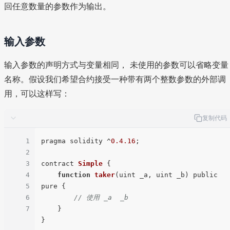
回任意数量的参数作为输出。
输入参数
输入参数的声明方式与变量相同， 未使用的参数可以省略变量
名称。假设我们希望合约接受一种带有两个整数参数的外部调
用，可以这样写：
复制代码
1
pragma solidity ^
0.4
.16
;

2
3
contract 
Simple
 {

4
function
taker
(
uint _a, uint _b
) public 
5
pure {

6
// 使用 _a  _b
7
    }
