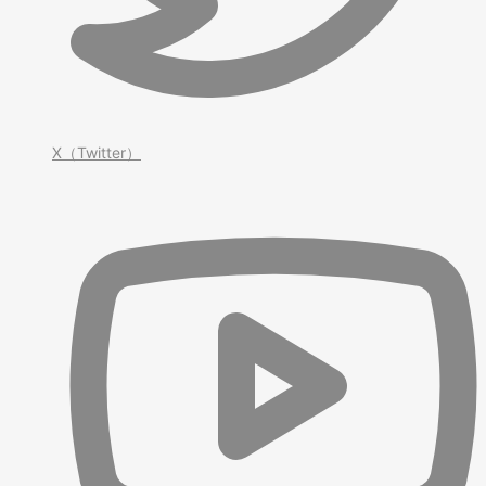
X（Twitter）