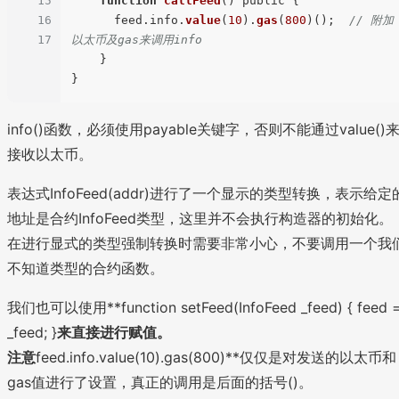
15
function
callFeed
(
) public {

16
      feed.
info
.
value
(
10
).
gas
(
800
)();  
// 附加
17
以太币及gas来调用info
    }

info()函数，必须使用payable关键字，否则不能通过value()
接收以太币。
表达式InfoFeed(addr)进行了一个显示的类型转换，表示给定
地址是合约InfoFeed类型，这里并不会执行构造器的初始化。
在进行显式的类型强制转换时需要非常小心，不要调用一个我
不知道类型的合约函数。
我们也可以使用**function setFeed(InfoFeed _feed) { feed 
_feed; }
来直接进行赋值。
注意
feed.info.value(10).gas(800)**仅仅是对发送的以太币和
gas值进行了设置，真正的调用是后面的括号()。