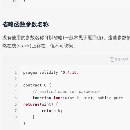
11
省略函数参数名称
没有使用的参数名称可以省略(一般常见于返回值)。这些参数
然在栈(stack)上存在，但不可访问。
复制代码
1
pragma solidity ^
0.4
.16
;

2
3
contract C {

4
// omitted name for parameter
5
function
func
(
uint k, uint
) public pure 
6
returns
(
uint
) {

7
return
 k;

8
    }
