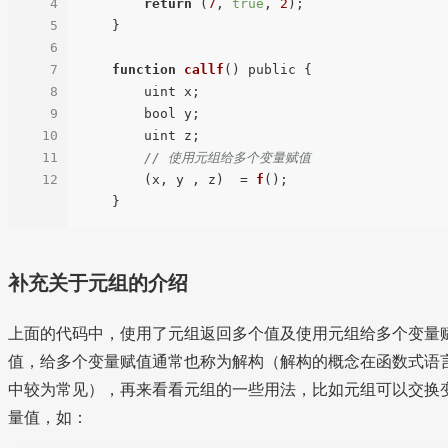
4
return
 (
7
, 
true
, 
2
);

5
    }

6
7
function
callf
(
) public {

8
        uint x;

9
        bool y;

10
        uint z;

11
// 使用元组给多个变量赋值
12
        (x, y , z)  = 
f
();

补充关于元组的介绍
上面的代码中，使用了元组返回多个值及使用元组给多个变量
值，给多个变量赋值通常也称为解构（解构的概念在函数式语
中较为常见），再来看看元组的一些用法，比如元组可以交换
量值，如：