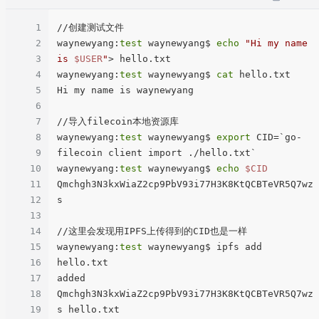
1
//创建测试文件

2
waynewyang:
test
 waynewyang$ 
echo
"Hi my name 
3
is 
$USER
"
> hello.txt

4
waynewyang:
test
 waynewyang$ 
cat
 hello.txt 

5
Hi my name is waynewyang

6
7
//导入filecoin本地资源库

8
waynewyang:
test
 waynewyang$ 
export
 CID=`go-
9
filecoin client import ./hello.txt`

10
waynewyang:
test
 waynewyang$ 
echo
$CID
11
Qmchgh3N3kxWiaZ2cp9PbV93i77H3K8KtQCBTeVR5Q7wz
12
s

13
14
//这里会发现用IPFS上传得到的CID也是一样

15
waynewyang:
test
 waynewyang$ ipfs add 
16
hello.txt 

17
added 
18
Qmchgh3N3kxWiaZ2cp9PbV93i77H3K8KtQCBTeVR5Q7wz
19
s hello.txt
