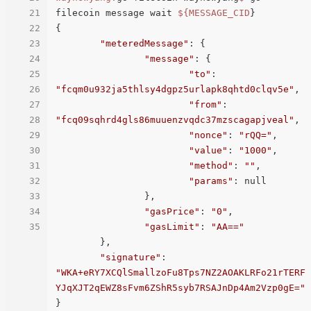
21
filecoin message wait 
${
MESSAGE_CID
}

22
{

23
"meteredMessage"
: {

24
"message"
: {

25
"to"
: 
26
"fcqm0u932ja5thlsy4dgpz5urlapk8qhtd0clqv5e"
,

27
"from"
: 
28
"fcq09sqhrd4gls86muuenzvqdc37mzscagapjveal"
,

29
"nonce"
: 
"rQQ="
,

30
"value"
: 
"1000"
,

31
"method"
: 
""
,

32
"params"
: null

33
		},

34
"gasPrice"
: 
"0"
,

35
"gasLimit"
: 
"AA=="
	},

"signature"
: 
"WKA+eRY7XCQlSmallzoFu8Tps7NZ2AOAKLRFo21rTERF
YJqXJT2qEWZ8sFvm6ZShR5syb7RSAJnDp4Am2Vzp0gE="
}
