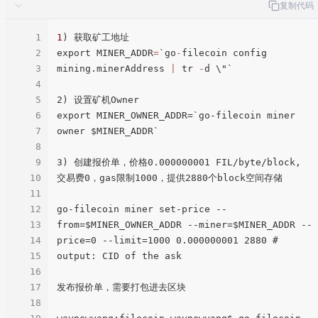
复制代码
1
1
) 获取矿工地址

2
export MINER_ADDR
=
`go
-
filecoin config 
3
mining.minerAddress 
|
 tr 
-
d \"` 

4
5
2) 设置矿机Owner

6
export MINER_OWNER_ADDR=`go-filecoin miner 
7
owner $MINER_ADDR`

8
9
3) 创建报价单，价格0.000000001 FIL/byte/block, 
10
交易费0，gas限制1000，提供2880个block空间存储

11
12
go-filecoin miner set-price --
13
from=$MINER_OWNER_ADDR --miner=$MINER_ADDR --
14
price=0 --limit=1000 0.000000001 2880 # 
15
output: CID of the ask

16
17
发布报价单，需要打包进去区块

18