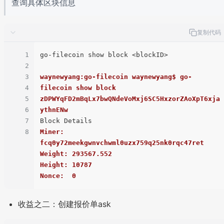
查询具体区块信息
复制代码
1
go-filecoin show block <blockID>

2
3
waynewyang:go-filecoin waynewyang$ go-
4
filecoin show block 
5
zDPWYqFD2mBqLx7bwQNdeVoMxj6SC5HxzorZAoXpT6xja
6
ythnENw
7
8
Miner:  
fcq0y72meekgwnvchwml0uzx759q25nk0rqc47ret
Weight: 293567.552
Height: 10787
Nonce:  0
收益之二：创建报价单ask