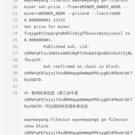
19
waynewyang:filecoin waynewyang$ go-filecoin 
20
miner set-price --from=$MINER_OWNER_ADDR --
21
miner=$MINER_ADDR --price=0 --limit=1000 
22
0.000000001 15315

23
Set price for miner 
24
fcqjge872spqrgtm8dhlndjgfhhuxzx0y3ujvxxsl to 
25
0.000000001.

26
	Published ask, cid: 
27
zDPWYqFCxL3VW3xzmHhCBqPTvhoQa53pn6DzV3uY23jNL
28
76za1Vt.

29
	Ask confirmed on chain in block: 
30
zDPWYqFD7wjnj74sdB9HqupDmWmpPPEvygB14Pbo6rQC7
31
ho2687D.

32
33
4) 查询区块信息（第三步中是
zDPWYqFD7wjnj74sdB9HqupDmWmpPPEvygB14Pbo6rQC7
ho2687D）可以找到对应报价单信息

waynewyang:filecoin waynewyang$ go-filecoin 
show block 
zDPWYqFD7wjnj74sdB9HqupDmWmpPPEvygB14Pbo6rQC7