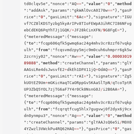
td0clqv5e","nonce":"AQ
=
=
","
value
":"
0
","
method
":"addAsk","params":"gkWAlOvcA0I70w
=
=
"},"gasP
rice":"
0
","gasLimit":"
6
Ac
=
"},"signature":"IGU
vf7CZ8lKDSTyzbg5kyArIPv8TIoFEWpA3ihRC7I86NFvg
ebCdEKQ6PqYhTJj1GQK
/
+
JF28kCinXFN
/
9
G8FgE
=
"},
{"meteredMessage":{"message":
{"
to
":"fcqp606qfk5gwmq6ac24g4mhv3cr8zzf67vqkp
ulh","
from
":"fcqsvmdzpy5mjc9m0cuh6uhmprr6gk5w
2zcrnjy02","nonce":"Aw
=
=
","
value
":"
0.00003019
89888
","
method
":"createChannel","params":"glY
AAGsLRe4dsJwsvfE2
+
dkEh1DPX11jQ
+
OdAQ
=
=
"},"gasP
rice":"
0
","gasLimit":"rAI
=
"},"signature":"Zg5
kUOtEZ9Um
+
mGKicHaqTCaORppGv5KAaSlTpN
/
qTcoTptR
UP3ZbQ5YOL7zjTG6aF7Y4r0Ck0NsnG0J
/
i2B0AA
=
"},
{"meteredMessage":{"message":
{"
to
":"fcqp606qfk5gwmq6ac24g4mhv3cr8zzf67vqkp
ulh","
from
":"fcqrqtfcug5hlx7gugvwj0f2dyx6j9cx
dn0ynmpu3","nonce":"Ag
=
=
","
value
":"
0
","
method
":"createChannel","params":"glYAAJsQ6e5i
/
M0X0
4YZwzl3VWckPu4RQ62HAQ
=
=
"},"gasPrice":"
0
","gas