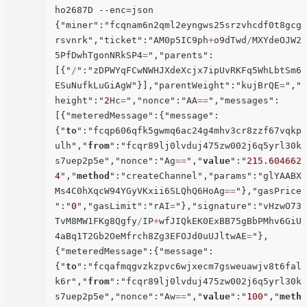
ho2687D --enc=json

{"miner":"fcqnam6n2qml2eyngws25srzvhcdf0t8gcg
rsvnrk","ticket":"AM0p5IC9ph
+
o9dTwd
/
MXYdeOJW2
5PfDwhTgonNRkSP4
=
","parents":
[{"
/
":"zDPWYqFCwNWHJXdeXcjx7ipUvRKFq5WhLbtSm6
ESuNufkLuGiAgW"}],"parentWeight":"kujBrQE
=
","
height":"
2
Hc
=
","nonce":"AA
=
=
","messages":
[{"meteredMessage":{"message":
{"
to
":"fcqp606qfk5gwmq6ac24g4mhv3cr8zzf67vqkp
ulh","
from
":"fcqr89lj0lvduj475zw002j6q5yrl30k
s7uep2p5e","nonce":"Ag
=
=
","
value
":"
215.604662
4
","
method
":"createChannel","params":"glYAABX
Ms4C0hXqcW94YGyVKxii6SLQhQ6HoAg
=
=
"},"gasPrice
":"
0
","gasLimit":"rAI
=
"},"signature":"vHzwO73
TvM8MW1FKg8Qgfy
/
IP
+
wfJIQkEK0ExBB75gBbPMhv6GiU
4aBq1T2Gb2OeMfrch8Zg3EFOJd0uUJltwAE
=
"},
{"meteredMessage":{"message":
{"
to
":"fcqafmqgvzkzpvc6wjxecm7gsweuawjv8t6fal
k6r","
from
":"fcqr89lj0lvduj475zw002j6q5yrl30k
s7uep2p5e","nonce":"Aw
=
=
","
value
":"
100
","
meth