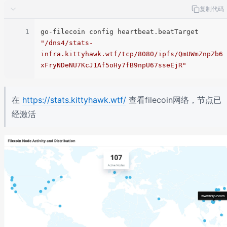
复制代码
1
go-filecoin config heartbeat.beatTarget 
"/dns4/stats-
infra.kittyhawk.wtf/tcp/8080/ipfs/QmUWmZnpZb6
xFryNDeNU7KcJ1Af5oHy7fB9npU67sseEjR"
在
https://stats.kittyhawk.wtf/
查看filecoin网络，节点已
经激活