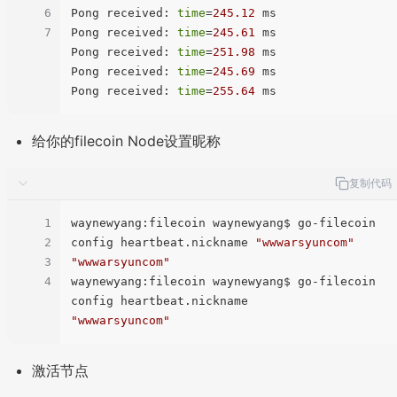
6
Pong received: 
time
=
245.12
 ms

7
Pong received: 
time
=
245.61
 ms

Pong received: 
time
=
251.98
 ms

Pong received: 
time
=
245.69
 ms

Pong received: 
time
=
255.64
给你的filecoin Node设置昵称
复制代码
1
waynewyang:filecoin waynewyang$ go-filecoin 
2
config heartbeat.nickname 
"wwwarsyuncom"
3
"wwwarsyuncom"
4
waynewyang:filecoin waynewyang$ go-filecoin 
"wwwarsyuncom"
激活节点