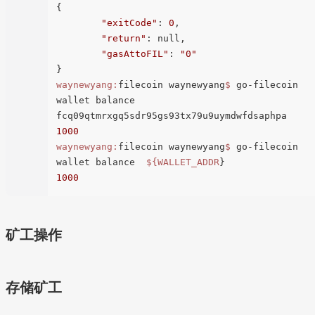
{

"exitCode"
: 
0
,

"return"
: null,

"gasAttoFIL"
: 
"0"
waynewyang:
filecoin waynewyang
$ 
go-filecoin 
wallet balance  
1000
waynewyang:
filecoin waynewyang
$ 
go-filecoin 
wallet balance  
${
WALLET_ADDR
1000
矿工操作
存储矿工