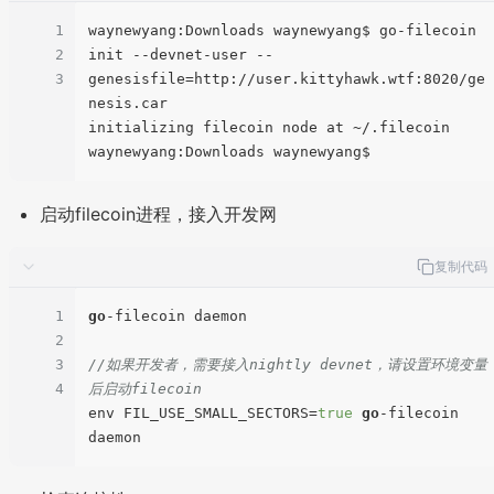
1
waynewyang:Downloads waynewyang$ go-filecoin 
2
init --devnet-user --
3
genesisfile=http://user.kittyhawk.wtf:8020/ge
nesis.car

initializing filecoin node at ~/.filecoin

启动filecoin进程，接入开发网
复制代码
1
go
-filecoin daemon

2
3
//如果开发者，需要接入nightly devnet，请设置环境变量
4
后启动filecoin
env FIL_USE_SMALL_SECTORS=
true
go
-filecoin 