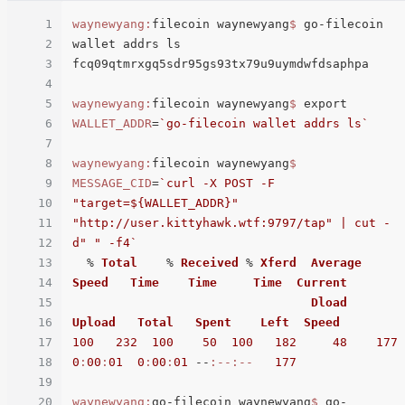
1
waynewyang:
filecoin waynewyang
$ 
go-filecoin 
2
wallet addrs ls

3
fcq09qtmrxgq5sdr95gs93tx79u9uymdwfdsaphpa

4
5
waynewyang:
filecoin waynewyang
$ 
export 
6
WALLET_ADDR
=
`go-filecoin wallet addrs ls`
7
8
waynewyang:
filecoin waynewyang
$ 
9
MESSAGE_CID
=
`curl -X POST -F 
10
"target=${WALLET_ADDR}" 
11
"http://user.kittyhawk.wtf:9797/tap" | cut -
12
d" " -f4`
13
  % 
Total
    % 
Received
 % 
Xferd
Average
14
Speed
Time
Time
Time
Current
15
Dload
16
Upload
Total
Spent
Left
Speed
17
100
232
100
50
100
182
48
177
18
0
:
00
:
01
0
:
00
:
01
 --
:--
:--
177
19
20
waynewyang:
go-filecoin waynewyang
$ 
go-