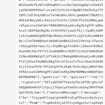
Wk3GueHzfkcWF218hOqRGtLxsJ0oJ3pXVgg6qrxCGo6SS
jyUSbJWVKPKGaY
/
wrymC21t5LSScCNpQBYIOeZkdzp7lP
t8Fh
/
Sdl9YqJ8BCaJ7etWEnDnLzRnV
/
geWQGAlTMp95t1
Hh61eFBmzy6Ex
/
Ee1cso7Cethz
+
Z2EHCfhi5UzOMeLqeA
/
Wfypcnrw15mF4OrYR8648RXx6jp8svbgZ6Jg9fP
/
q0Ru
kszZ
/
SD9f0pCMg2N
/
xt5hVIPG7jowSCfkj
/
/
CpdRj1GRP
LzXvzyWmW4SgKR4lNpJNnmuiXSe8nYLsZgY2v8xy4NB44
8e
/
slxh7D4NQPanCoN3WO10oBR42ZxeCZY6stq
+
JfwucG
r5OajgXSK2rGwz
/
Sj
+
GYpMbtgpfxSd4Z
+
jZ6mnoY03NaI
HvwnDKchRz797lFL3so6AQRRnctN3Pl7LSn52YA0EOkmh
JLMev6DKBWEqSfjXTY4AJSJ7RmGq88BXoHzwGjndRj0QH
FtSTjHIoxF9uN86zB6gfSS
+
A7ZviuTvfturtKee243b9O
IojIf2ne2hF8
+
7
PSIwCp5FPLXEqR
/
UtXnJ6pxjBKhF36k
3FRdzsxo52DMImgPhluGWI3xRhpIMmFNDMNynOBQ9F6mn
R8fRBdPKB"},"gasPrice":"
0
","gasLimit":"rAI
=
"}
,"signature":"hEluqbFG8TTSeeJyfOs10fZD
/
gOsrnF
V8QgRAb4mhSFlzYpcijT9ye1yUYam5hcsW1eq1MFRfVGH
hqYYUZ4LYwA
=
"},{"meteredMessage":{"message":
{"
to
":"fcqjge872spqrgtm8dhlndjgfhhuxzx0y3ujvx
xsl","
from
":"fcqm0u932ja5thlsy4dgpz5urlapk8qh