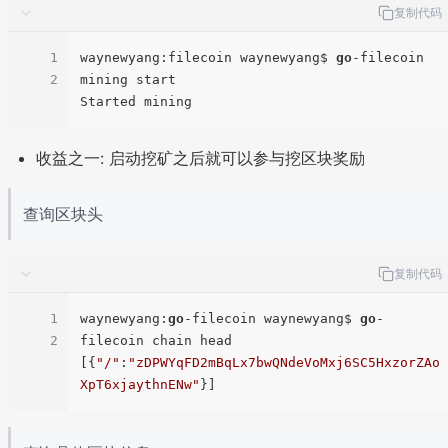
复制代码
1
waynewyang:filecoin waynewyang$ 
go
-filecoin 
2
mining start

收益之一: 启动挖矿之后就可以参与挖区块奖励
查询区块头
复制代码
1
waynewyang:
go
-filecoin waynewyang$ 
go
-
2
filecoin chain head

[{
"/"
:
"zDPWYqFD2mBqLx7bwQNdeVoMxj6SC5HxzorZAo
XpT6xjaythnENw"