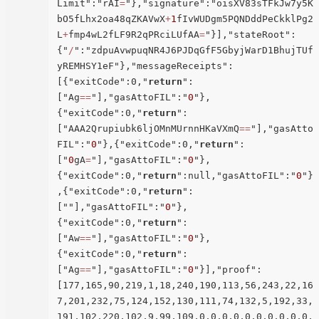
Limit":"rAI
=
"},"signature":"oisXV83sTFkJw7y5K
bO5fLhx2oa48qZKAVwX
+
1
fIvWUDgm5PQNDddPeCkklPg2
L
+
fmp4wL2fLF9R2qPRciLUfAA
=
"}],"stateRoot":
{"
/
":"zdpuAvwpuqNR4J6PJDqGfF5GbyjWarD1BhujTUf
yREMHSY1eF"},"messageReceipts":
[{"exitCode":0,"
return
":
["Ag
=
=
"],"gasAttoFIL":"
0
"},
{"exitCode":0,"
return
":
["AAA2Qrupiubk6ljOMnMUrnnHKaVXmQ
=
=
"],"gasAtto
FIL":"
0
"},{"exitCode":0,"
return
":
["
0
gA
=
"],"gasAttoFIL":"
0
"},
{"exitCode":0,"
return
":null,"gasAttoFIL":"
0
"}
,{"exitCode":0,"
return
":
[""],"gasAttoFIL":"
0
"},
{"exitCode":0,"
return
":
["Aw
=
=
"],"gasAttoFIL":"
0
"},
{"exitCode":0,"
return
":
["Ag
=
=
"],"gasAttoFIL":"
0
"}],"proof":
[177,165,90,219,1,18,240,190,113,56,243,22,16

7,201,232,75,124,152,130,111,74,132,5,192,33,
191,102,220,102,9,99,109,0,0,0,0,0,0,0,0,0,0,