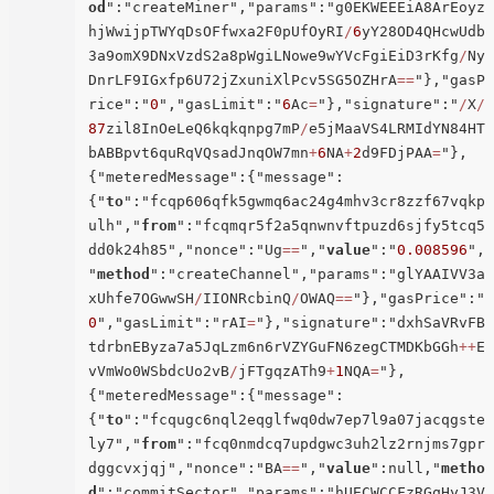
od
":"createMiner","params":"g0EKWEEEiA8ArEoyz
hjWwijpTWYqDsOFfwxa2F0pUfOyRI
/
6
yY28OD4QHcwUdb
3a9omX9DNxVzdS2a8pWgiLNowe9wYVcFgiEiD3rKfg
/
Ny
DnrLF9IGxfp6U72jZxuniXlPcv5SG5OZHrA
=
=
"},"gasP
rice":"
0
","gasLimit":"
6
Ac
=
"},"signature":"
/
X
/
87
zil8InOeLeQ6kqkqnpg7mP
/
e5jMaaVS4LRMIdYN84HT
bABBpvt6quRqVQsadJnqOW7mn
+
6
NA
+
2
d9FDjPAA
=
"},
{"meteredMessage":{"message":
{"
to
":"fcqp606qfk5gwmq6ac24g4mhv3cr8zzf67vqkp
ulh","
from
":"fcqmqr5f2a5qnwnvftpuzd6sjfy5tcq5
dd0k24h85","nonce":"Ug
=
=
","
value
":"
0.008596
",
"
method
":"createChannel","params":"glYAAIVV3a
xUhfe7OGwwSH
/
IIONRcbinQ
/
OWAQ
=
=
"},"gasPrice":"
0
","gasLimit":"rAI
=
"},"signature":"dxhSaVRvFB
tdrbnEByza7a5JqLzm6n6rVZYGuFN6zegCTMDKbGGh
+
+
E
vVmWo0WSbdcUo2vB
/
jFTgqzATh9
+
1
NQA
=
"},
{"meteredMessage":{"message":
{"
to
":"fcqugc6nql2eqglfwq0dw7ep7l9a07jacqgste
ly7","
from
":"fcq0nmdcq7updgwc3uh2lz2rnjms7gpr
dggcvxjqj","nonce":"BA
=
=
","
value
":null,"
metho
d
":"commitSector","params":"hUECWCCFzRGqHyJ3V