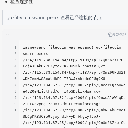
检查连接性
go-filecoin swarm peers 查看已经连接的节点
复制代码
1
waynewyang:filecoin waynewyang$ go-filecoin 
2
swarm peers

3
/ip4/115.238.154.84/tcp/19109/ipfs/Qmb6ZYi7GL
4
FAje3UekGZ2LZymck7RVHKSKb1bhPzzPTQkm

5
/ip4/115.238.154.84/tcp/41187/ipfs/QmZ9UHdU2f
6
wDN7emWW8AeaUdkF9fT7RwJrnbbdcQFUq9X6

7
/ip4/123.134.67.81/tcp/6000/ipfs/QmccrEQsauwg
8
e4BZQeN1jBtFyd7dnTi4pSDvkikMWaFccw

9
/ip4/123.134.67.82/tcp/6000/ipfs/QmWuA1AW4qDq
10
ztDrwo2pBgT2au67BJbGtEzWRufbc8isgn

11
/ip4/123.134.67.83/tcp/6000/ipfs/QmbPCabGcngs
3bCgMK8dC3w9pjoyPd1NFyDhbkgLyT2eJ7

/ip4/123.134.67.85/tcp/6000/ipfs/QmUqSSZrwfSU