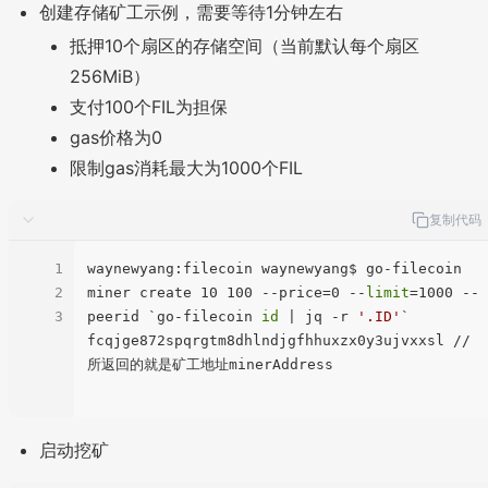
创建存储矿工示例，需要等待1分钟左右
抵押10个扇区的存储空间（当前默认每个扇区
256MiB）
支付100个FIL为担保
gas价格为0
限制gas消耗最大为1000个FIL
复制代码
1
waynewyang:filecoin waynewyang$ go-filecoin 
2
miner create 10 100 --price=0 --
limit
=1000 --
3
peerid `go-filecoin 
id
 | jq -r 
'.ID'
`

fcqjge872spqrgtm8dhlndjgfhhuxzx0y3ujvxxsl //
所返回的就是矿工地址minerAddress

启动挖矿