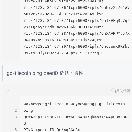
U3vfw7D1UyKaLvEv1Ykcvx3ntvSXWaA7kj

/ip4/123.134.67.86/tcp/6000/ipfs/QmPrz2z764AV
aHivM7iX2JqRw5EdE3jcZTrjwVxS4VukyK

/ip4/123.134.67.87/tcp/6000/ipfs/QmTxVFq3u7qP
xsXFQdoyqPrdh6meW6JBGkSJ8HJXAiMUfh

/ip4/123.134.67.88/tcp/6000/ipfs/QmXAVRPYu57X
DwJHszn9U9x1KtTwPsJBaS1mTdNZzAQVyQ

/ip4/123.134.67.89/tcp/6000/ipfs/Qmc5umx9R3bp
go-filecoin ping peerID 确认连通性
复制代码
1
waynewyang:filecoin waynewyang$ go-filecoin 
2
ping 
3
QmW4Z8p7FCspLV1FeTRW6uCNApUXqkm8xYYw4yuBnqBGe
4
B

5
PING <peer.ID Qm*nqBGeB>
