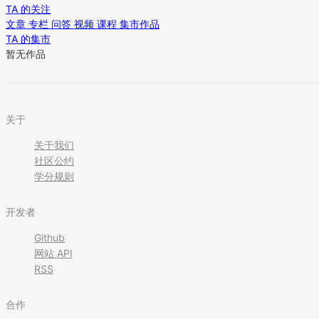
TA 的关注
文章
专栏
问答
视频
课程
集市作品
TA 的集市
暂无作品
关于
关于我们
社区公约
学分规则
开发者
Github
网站 API
RSS
合作