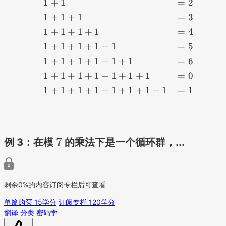
1
+
1
=
2
\begin{align*} &1 + 1 &
1
+
1
+
1
=
3
1
+
1
+
1
+
1
=
4
1
+
1
+
1
+
1
+
1
=
5
1
+
1
+
1
+
1
+
1
+
1
=
6
1
+
1
+
1
+
1
+
1
+
1
+
1
=
0
1
+
1
+
1
+
1
+
1
+
1
+
1
+
1
=
1
7
7
例 3：在模
的乘法下是一个循环群，...
剩余0%的内容订阅专栏后可查看
单篇购买 15学分
订阅专栏 120学分
翻译
分类 密码学