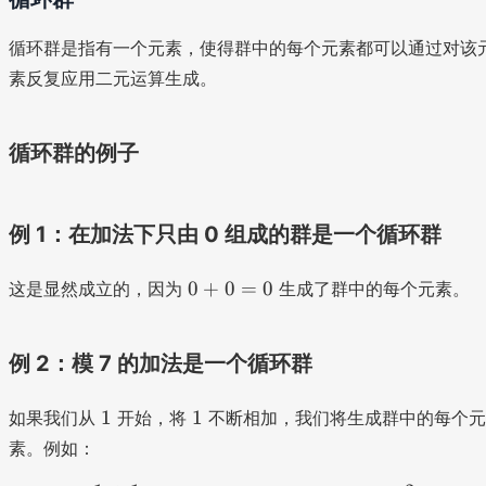
7
循环群是指有一个元素，使得群中的每个元素都可以通过对该
素反复应用二元运算生成。
循环群的例子
例 1：在加法下只由 0 组成的群是一个循环群
0
0
+
0
=
0
这是显然成立的，因为
生成了群中的每个元素。
+
0
=
例 2：模 7 的加法是一个循环群
0
1
1
1
1
如果我们从
开始，将
不断相加，我们将生成群中的每个元
素。例如：