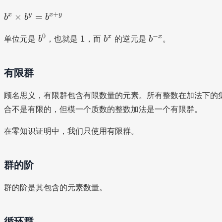
^
b
+
3
x
y
x
y
×
=
b
b
b
^
\
b
1
b
b
0
−
x
x
x
1
单位元是
ti
，也就是
，而
的逆元是
。
b
b
b
^
^
^
\
m
0
x
{
ti
es
-
m
有限群
2
x
es
^
}
b
顾名思义，有限群包含有限数量的元素。所有整数在加法下的
4
^
=
合不是有限的，但模一个质数的整数加法是一个有限群。
y
2
=
^
在零知识证明中，我们只使用有限群。
b
{
^
3
{
群的阶
+
x
4
+
}
群的阶是其包含的元素数量。
y
=
}
2
循环群
^