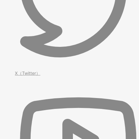
X（Twitter）