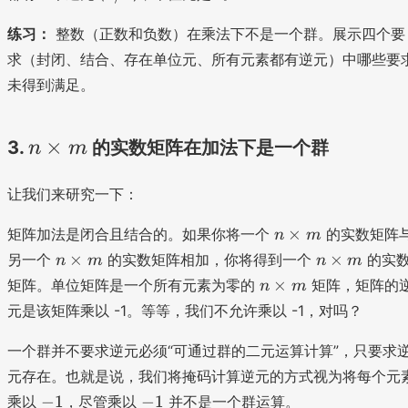
/
n
练习：
整数（正数和负数）在乘法下不是一个群。展示四个要
求（封闭、结合、存在单位元、所有元素都有逆元）中哪些要
未得到满足。
n
×
3.
的实数矩阵在加法下是一个群
n
m
\
让我们来研究一下：
ti
m
n
×
矩阵加法是闭合且结合的。如果你将一个
的实数矩阵
n
m
es
×
n
n
×
×
另一个
的实数矩阵相加，你将得到一个
的实
n
m
n
m
m
m
×
×
n
×
矩阵。单位矩阵是一个所有元素为零的
矩阵，矩阵的
n
m
m
m
×
元是该矩阵乘以 -1。等等，我们不允许乘以 -1，对吗？
m
一个群并不要求逆元必须“可通过群的二元运算计算”，只要求
元存在。也就是说，我们将掩码计算逆元的方式视为将每个元
-
-
−
1
−
1
乘以
，尽管乘以
并不是一个群运算。