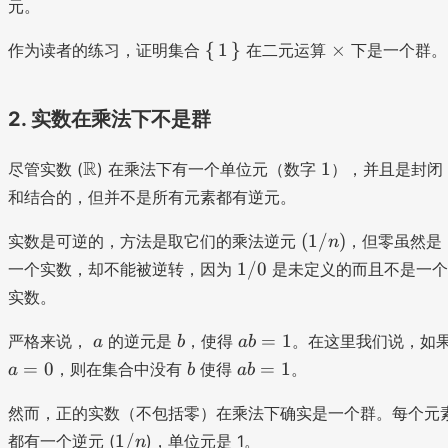
=
元。
(
\
\
0
{
1
}
×
作为读者的练习，证明集合
在二元运算
下是一个群。
s
ti
+
e
m
0
t
es
2. 实数在乘法下不是群
)
{
+
1
0
\
1
R
1
尽管实数 (
) 在乘法下有一个单位元（数字
），并且是封闭
}
m
和结合的，但并不是所有元素都有逆元。
a
t
(
(
1/
)
实数是可逆的，方法是取它们的乘法逆元
，但零虽然是
n
h
1
1
1/0
一个实数，却不能被逆转，因为
是未定义的而且不是一个
b
/
/
实数。
b
n
0
{
)
a
b
a
=
1
严格来说，
的逆元是
，使得
。在这里我们说，如
a
b
ab
R
b
a
b
a
=
0
=
1
，则在集合中没有
使得
。
a
b
ab
}
=
=
b
1
0
=
然而，正的实数（不包括零）在乘法下确实是一个群。每个元
1
1
1/
都有一个逆元 (
)，单位元是 1。
n