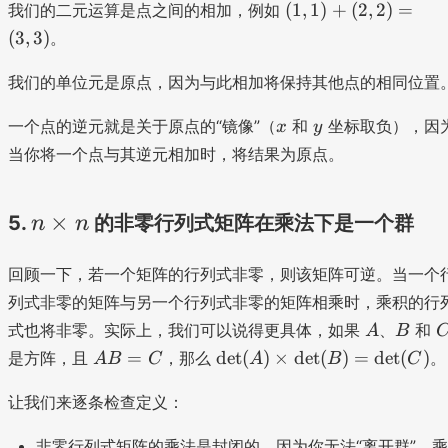
(
,
(
1
,
1
)
+
(
2
,
2
)
=
我们的二元运算是点之间的相加，例如
1,
y
(
3
,
3
)
。
1
)
)
我们的单位元是原点，因为与此相加将保持其他点的相同位置
+
(
x
y
一个点的逆元就是关于原点的“镜像”（
和
坐标取负），因
x
y
2,
当你将一个点与其逆元相加时，将结果为原点。
2
)
=
n
×
5.
的非零行列式矩阵在乘法下是一个群
n
n
(
\
3,
回顾一下，若一个矩阵的行列式非零，则该矩阵可逆。当一个
ti
3
列式非零的矩阵与另一个行列式非零的矩阵相乘时，乘积的行
m
)
A
B
式也将非零。实际上，我们可以说得更具体，如果
、
和
A
B
es
A
\
=
det
(
)
×
det
(
)
=
det
(
)
是方阵，且
，那么
。
A
B
C
A
B
C
n
B
d
=
et
让我们来逐条检查定义：
C
(
非零行列式矩阵的乘法是封闭的，因为你无法“离开群”，乘
A