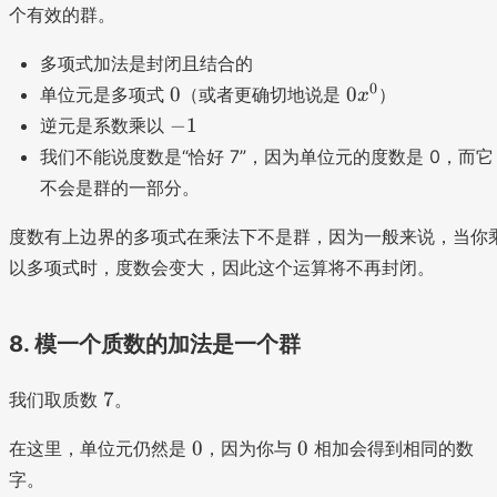
个有效的群。
多项式加法是封闭且结合的
0
0
0
0
0
单位元是多项式
（或者更确切地说是
）
x
x
-
−
1
逆元是系数乘以
^
1
我们不能说度数是“恰好 7”，因为单位元的度数是 0，而它
0
不会是群的一部分。
度数有上边界的多项式在乘法下不是群，因为一般来说，当你
以多项式时，度数会变大，因此这个运算将不再封闭。
8. 模一个质数的加法是一个群
7
7
我们取质数
。
0
0
0
0
在这里，单位元仍然是
，因为你与
相加会得到相同的数
字。