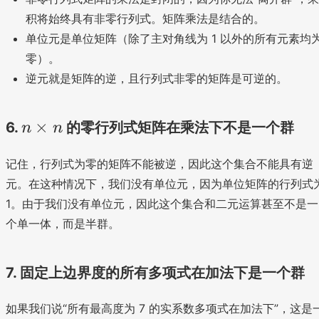
)
积将始终具有非零行列式。矩阵乘法是结合的。
\
单位元是单位矩阵（除了主对角线为 1 以外的所有元素均
ti
零）。
m
逆元就是矩阵的逆，且行列式非零的矩阵是可逆的。
es
\
d
n
×
6.
的零行列式矩阵在乘法下不是一个群
n
n
et
\
(
B
记住，行列式为零的矩阵不能被逆，因此这个集合不能具有逆
ti
)
元。在这种情况下，我们没有单位元，因为单位矩阵的行列式
m
=
1。由于我们没有单位元，因此这个集合和二元运算甚至不是一
es
\
个单一体，而是半群。
n
d
et
(
7. 固定上边界度的所有多项式在加法下是一个群
C
)
如果我们说“所有最高度为 7 的实系数多项式在加法下”，这是