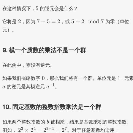
5
5
在这种情况下，
的逆元会是什么？
2
7
5
2
7
−
5
=
2
5
+
2
mod
7
它将是
，因为
，或
为零（单位
-
+
元）。
5
2
=
\
2
m
9. 模一个质数的乘法不是一个群
o
d
在此例中，零没有逆元。
7
0
0
如果我们省略数字
，那么我们将有一个群。单位元是 1，元
a
−
1
的逆元是其模逆元
。
a
a
^
{
-
10. 固定基数的整数指数乘法是一个群
1
}
b
如果两个整数指数的
被相乘，结果是基数乘积的整数指数。
b
2
3
4
3
+
4
7
2
×
2
=
2
=
2
例如，
。对于任意基数均适用：