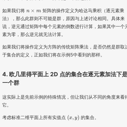
1
1
n
×
如果我们将
矩阵的操作定义为哈达马乘积（逐元素乘
n
m
\
法），那么此群则不可能是群，原因与上述讨论相同。具体来
ti
说，逆元通过矩阵中每个元素的倒数进行计算，如果其中一个
m
素为零，那么逆元就无法计算。
es
m
如果我们将操作定义为方阵的传统矩阵乘法，是否仍然是群取
于集合的定义，正如我们将在示例5中看到的那样。
4. 欧几里得平面上 2D 点的集合在逐元素加法下
一个群
这实际上是先前示例的特殊情况，但让我们从不同的角度来看
它。
(
(
,
)
考虑标准二维平面上所有实值点
的集合。
x
y
x