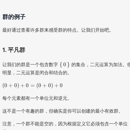
群的例子
最好通过查看许多群来感受群的特点。让我们开始吧。
1. 平凡群
\
{
0
}
让我们的群是一个包含数字
的集合，二元运算为加法。
s
明显，二元运算是闭合和结合的。
e
t
(
(
0
+
0
)
+
0
=
(
0
+
0
)
+
0
{
0
0
+
每个元素都有一个单位元和逆元。
}
0
)
这不是一个有趣的群，但确实是你可以创建的最小有效群。
+
注意，一个群不能是空的，因为根据定义它必须包含一个单位
0