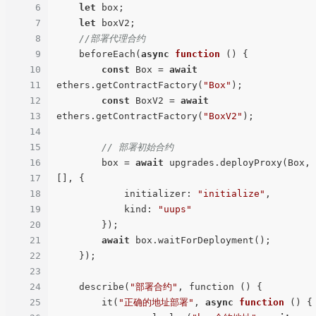
6
let
 box;

7
let
 boxV2;

8
//部署代理合约
9
    beforeEach(
async
function
 ()
 {

10
const
 Box = 
await
11
ethers.getContractFactory(
"Box"
);

12
const
 BoxV2 = 
await
13
ethers.getContractFactory(
"BoxV2"
);

14
15
// 部署初始合约
16
        box = 
await
 upgrades.deployProxy(Box, 
17
[], {

18
            initializer: 
"initialize"
,

19
            kind: 
"uups"
20
        });

21
await
 box.waitForDeployment();

22
    });

23
24
    describe(
"部署合约"
, function () {

25
        it(
"正确的地址部署"
, 
async
function
 ()
 {
