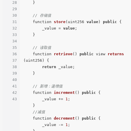
28
    }

29
30
// 存储值
31
function 
store
(
uint256 
value
) 
public
 {

32
        _value = 
value
;

33
    }

34
35
// 读取值
36
function 
retrieve
() 
public
 view 
returns
37
(
uint256
)
 {

38
return
 _value;

39
    }

40
41
// 新增：递增值
42
function 
increment
() 
public
 {

43
        _value += 
1
;

    }

//减值
function 
decrement
() 
public
 {

        _value -= 
1
;
