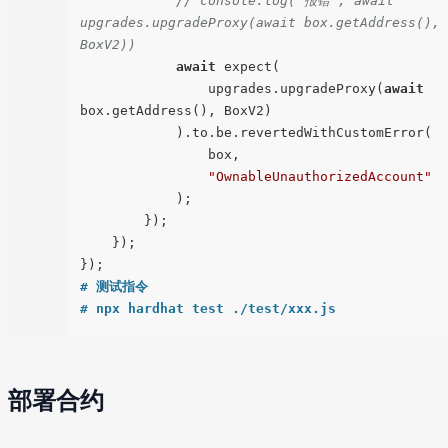
// console.log("报错", await 
upgrades.upgradeProxy(await box.getAddress(), 
BoxV2))
await
 expect(

                upgrades.upgradeProxy(
await
box.getAddress(), BoxV2)

            ).to.be.revertedWithCustomError(

                box,

"OwnableUnauthorizedAccount"
            );

        });

    });

# 测试指令
# npx hardhat test ./test/xxx.js
部署合约