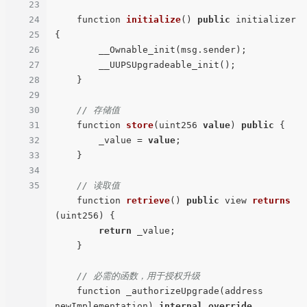
23
24
function 
initialize
() 
public
 initializer
25
{

26
        __Ownable_init(msg.sender);

27
        __UUPSUpgradeable_init();

28
    }

29
30
// 存储值
31
function 
store
(
uint256 
value
) 
public
 {

32
        _value = 
value
;

33
    }

34
35
// 读取值
function 
retrieve
() 
public
 view 
returns
(
uint256
)
 {

return
 _value;

    }

// 必需的函数，用于授权升级
    function _authorizeUpgrade(address 
newImplementation) 
internal
override