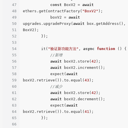
47
const
 BoxV2 = 
await
48
ethers.getContractFactory(
"BoxV2"
);

49
            boxV2 = 
await
50
upgrades.upgradeProxy(
await
 box.getAddress(), 
51
BoxV2);

52
        });

53
54
        it(
"验证新功能方法"
, 
async
function
 ()
 {

55
//新增
56
await
 boxV2.store(
42
);

57
await
 boxV2.increment();

58
            expect(
await
59
boxV2.retrieve()).to.equal(
43
);

60
//减少
61
await
 boxV2.store(
42
);

62
await
 boxV2.decrement();

63
            expect(
await
64
boxV2.retrieve()).to.equal(
41
);

65
        });

66