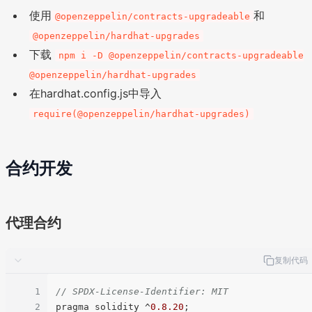
使用
和
@openzeppelin/contracts-upgradeable
@openzeppelin/hardhat-upgrades
下载
npm i -D @openzeppelin/contracts-upgradeable
@openzeppelin/hardhat-upgrades
在hardhat.config.js中导入
require(@openzeppelin/hardhat-upgrades)
合约开发
代理合约
复制代码
1
// SPDX-License-Identifier: MIT
2
pragma solidity ^
0.8
.20
;
