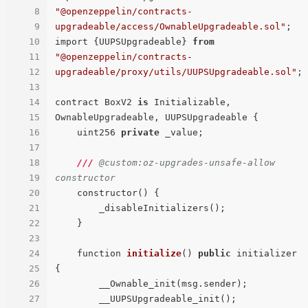
8
"@openzeppelin/contracts-
9
upgradeable/access/OwnableUpgradeable.sol"
;

10
import {UUPSUpgradeable} 
from
11
"@openzeppelin/contracts-
12
upgradeable/proxy/utils/UUPSUpgradeable.sol"
;

13
14
contract BoxV2 
is
 Initializable, 
15
OwnableUpgradeable, UUPSUpgradeable {

16
    uint256 
private
 _value;

17
18
///
 @custom:oz-upgrades-unsafe-allow 
19
constructor
20
    constructor() {

21
        _disableInitializers();

22
    }

23
24
function 
initialize
() 
public
 initializer
25
{

26
        __Ownable_init(msg.sender);

27
        __UUPSUpgradeable_init();
