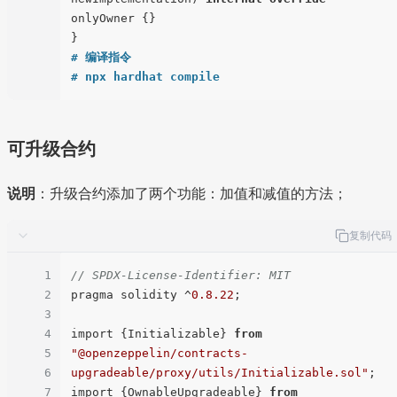
onlyOwner {}

# 编译指令
# npx hardhat compile
可升级合约
说明
：升级合约添加了两个功能：加值和减值的方法；
复制代码
1
// SPDX-License-Identifier: MIT
2
pragma solidity ^
0.8
.22
;

3
4
import {Initializable} 
from
5
"@openzeppelin/contracts-
6
upgradeable/proxy/utils/Initializable.sol"
;

7
import {OwnableUpgradeable} 
from