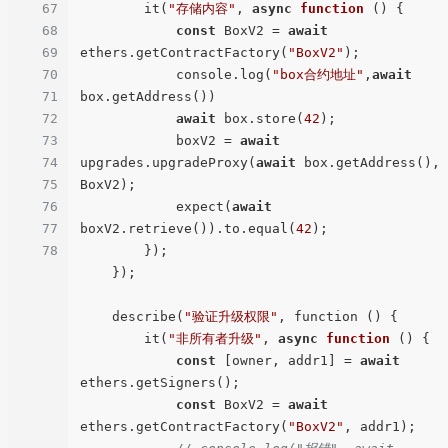
67
        it(
"存储内容"
, 
async
function
 ()
 {

68
const
 BoxV2 = 
await
69
ethers.getContractFactory(
"BoxV2"
);

70
            console.log(
"box合约地址"
,
await
71
box.getAddress())

72
await
 box.store(
42
);

73
            boxV2 = 
await
74
upgrades.upgradeProxy(
await
 box.getAddress(), 
75
BoxV2);

76
            expect(
await
77
boxV2.retrieve()).to.equal(
42
);

78
        });

    });

    describe(
"验证升级权限"
, function () {

        it(
"非所有者升级"
, 
async
function
 ()
 {

const
 [owner, addr1] = 
await
ethers.getSigners();

const
 BoxV2 = 
await
ethers.getContractFactory(
"BoxV2"
, addr1);
