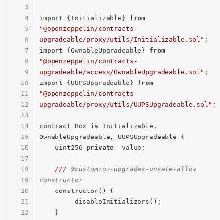
3
4
import {Initializable} 
from
5
"@openzeppelin/contracts-
6
upgradeable/proxy/utils/Initializable.sol"
;

7
import {OwnableUpgradeable} 
from
8
"@openzeppelin/contracts-
9
upgradeable/access/OwnableUpgradeable.sol"
;

10
import {UUPSUpgradeable} 
from
11
"@openzeppelin/contracts-
12
upgradeable/proxy/utils/UUPSUpgradeable.sol"
;

13
14
contract Box 
is
 Initializable, 
15
OwnableUpgradeable, UUPSUpgradeable {

16
    uint256 
private
 _value;

17
18
///
 @custom:oz-upgrades-unsafe-allow 
19
constructor
20
    constructor() {

21
        _disableInitializers();

22
    }
