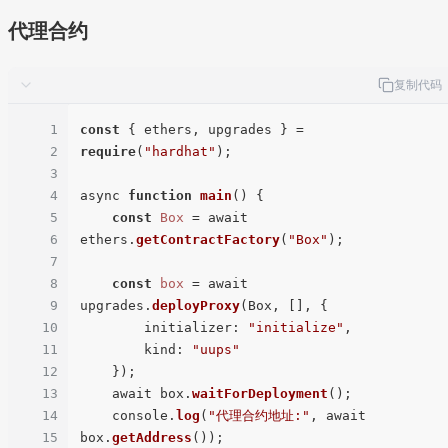
代理合约
复制代码
1
const
 { ethers, upgrades } = 
2
require
(
"hardhat"
);

3
4
async 
function
main
(
) 
{

5
const
Box
 = await 
6
ethers.
getContractFactory
(
"Box"
);

7
8
const
box
 = await 
9
upgrades.
deployProxy
(Box, [], {

10
initializer
: 
"initialize"
,

11
kind
: 
"uups"
12
    });

13
    await box.
waitForDeployment
();

14
    console.
log
(
"代理合约地址:"
, await 
15
box.
getAddress
());
