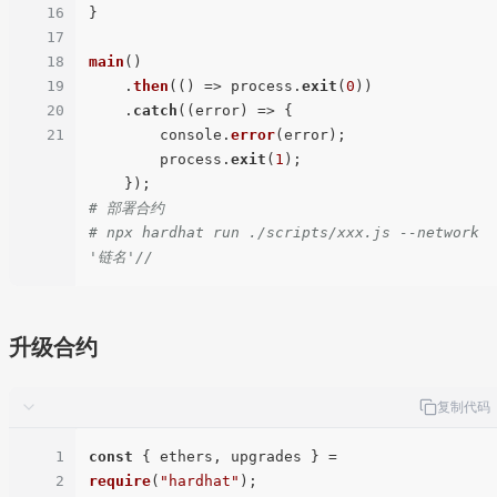
16
}

17
18
main
()

19
    .
then
(() => process.
exit
(
0
))

20
    .
catch
((error) => {

21
        console.
error
(error);

        process.
exit
(
1
);

# 部署合约
# npx hardhat run ./scripts/xxx.js --network 
'链名'//
升级合约
复制代码
1
const
 { ethers, upgrades } = 
2
require
(
"hardhat"