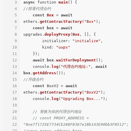
3
async
 function 
main
4
//部署代理合约
5
const
Box
 = 
await
6
ethers.
getContractFactory
(
"Box"
);

7
const
box
 = 
await
8
upgrades.
deployProxy
(
Box
, [], {

9
        initializer: 
"initialize"
,

10
        kind: 
"uups"
11
    });

12
await
box
.
waitForDeployment
();

13
    console.
log
(
"代理合约地址:"
, 
await
14
box
.
getAddress
15
//升级合约
16
const
 BoxV2 = 
await
17
ethers.
getContractFactory
(
"BoxV2"
);

18
    console.
log
(
"Upgrading Box..."
);

19
20
// 替换为你的代理合约地址
21
// const PROXY_ADDRESS = 
22
"0xe7f1725E7734CE288F8367e1Bb143E90bb3F0512";
23
//your_proxy_address_here