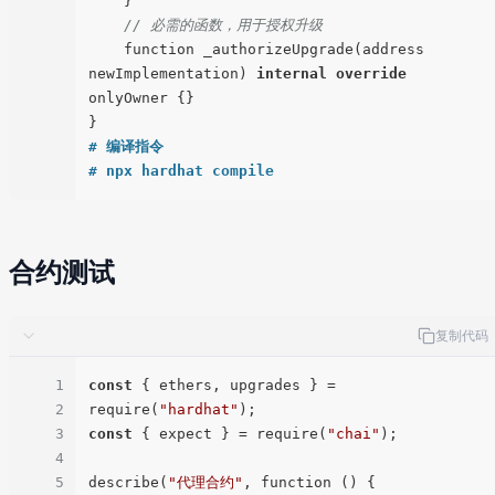
    }

// 必需的函数，用于授权升级
    function _authorizeUpgrade(address 
newImplementation) 
internal
override
onlyOwner {}

# 编译指令
# npx hardhat compile
合约测试
复制代码
1
const
 { ethers, upgrades } = 
2
require(
"hardhat"
3
const
 { expect } = require(
"chai"
);

4
5
describe(
"代理合约"
, function () {
