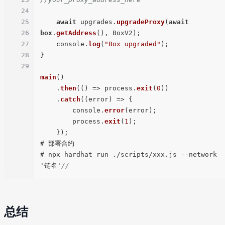
24
25
await
 upgrades.
upgradeProxy
(
await
26
box
.
getAddress
(), BoxV2);

27
    console.
log
(
"Box upgraded"
);

28
}

29
main
()

    .
then
(() => process.
exit
(
0
))

    .
catch
((error) => {

        console.
error
(error);

        process.
exit
(
1
);

    });

# 部署合约

# npx hardhat run ./scripts/xxx.js --network 
'链名'
//
总结