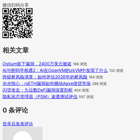
微信扫码分享
相关文章
Ostium留下漏洞，2400万美元被盗
168 浏览
AI与密码学相遇2：AI在OpenVM的zkVM中发现了什么
132 浏览
跨链桥风险清算：如何评估2026年的桥风险
184 浏览
步步惊心：rsETH漏洞如何撼动Aave借贷市场
288 浏览
闪贷攻击：九位数DeFi漏洞深度剖析
404 浏览
隐私状态管理器（PSM）渗透测试评估
597 浏览
0 条评论
登录后发表评论