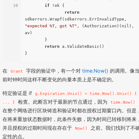
10
if
 !ok {

return
sdkerrors.Wrapf(sdkerrors.ErrInvalidType, 
"expected %T, got %T"
, (Authorization)(nil), 
av)

        }

return
 a.ValidateBasic()

在
字段的验证中，有一个对
time.Now()
的调用。像
Grant
前时钟时间这样不断变化的向量本质上是不确定的。
特定验证是 if
g.Expiration.Unix() < time.Now().Unix() {
检查。此断言对于最新的节点通过，因为
... }
time.Now()
在整个网络进行区块铸造和验证时都在授权过期窗口内。但是
在将来重放状态数据时，此条件失败，因为时间已转移到将来
并且授权的过期时间现在存在于
之前。我们找到了不
Now()
定性的点。