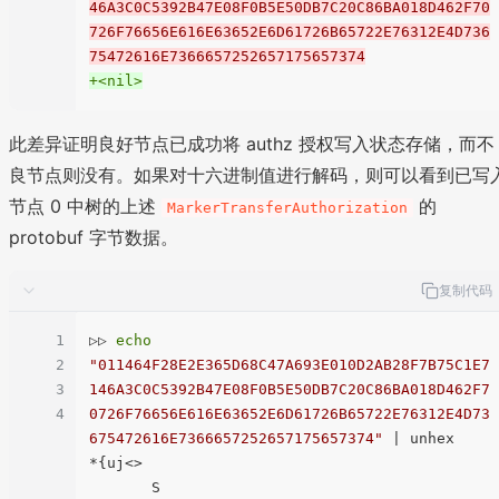
46A3C0C5392B47E08F0B5E50DB7C20C86BA018D462F70
726F76656E616E63652E6D61726B65722E76312E4D736
75472616E7366657252657175657374
+<nil>
此差异证明良好节点已成功将 authz 授权写入状态存储，而不
良节点则没有。如果对十六进制值进行解码，则可以看到已写
节点 0 中树的上述
的
MarkerTransferAuthorization
protobuf 字节数据。
复制代码
1
▷▷ 
echo
2
"011464F28E2E365D68C47A693E010D2AB28F7B75C1E7
3
146A3C0C5392B47E08F0B5E50DB7C20C86BA018D462F7
4
0726F76656E616E63652E6D61726B65722E76312E4D73
675472616E7366657252657175657374"
 | unhex

*{uj<>

       S
