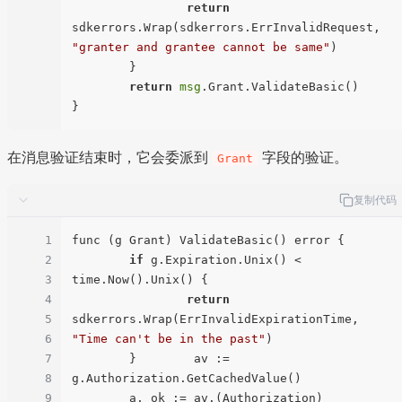
return
sdkerrors.Wrap(sdkerrors.ErrInvalidRequest, 
"granter and grantee cannot be same"
)

        }

return
msg
.Grant.ValidateBasic()

在消息验证结束时，它会委派到
字段的验证。
Grant
复制代码
1
func (g Grant) ValidateBasic() error {

2
if
 g.Expiration.Unix() < 
3
time.Now().Unix() {

4
return
5
sdkerrors.Wrap(ErrInvalidExpirationTime, 
6
"Time can't be in the past"
)

7
        }        av := 
8
g.Authorization.GetCachedValue()

9
        a, ok := av.(Authorization)
