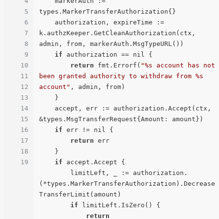
4
    markerAuth := 
5
types.MarkerTransferAuthorization{}

6
    authorization, expireTime := 
7
k.authzKeeper.GetCleanAuthorization(ctx, 
8
admin, from, markerAuth.MsgTypeURL())

9
if
 authorization == nil {

10
return
 fmt.Errorf(
"%s account has not 
11
been granted authority to withdraw from %s 
12
account"
, admin, from)

13
    }

14
    accept, err := authorization.Accept(ctx, 
15
&types.MsgTransferRequest{Amount: amount})

16
if
 err != nil {

17
return
 err

18
    }

19
if
 accept.Accept {

        limitLeft, _ := authorization.
(*types.MarkerTransferAuthorization).Decrease
TransferLimit(amount)

if
 limitLeft.IsZero() {

return