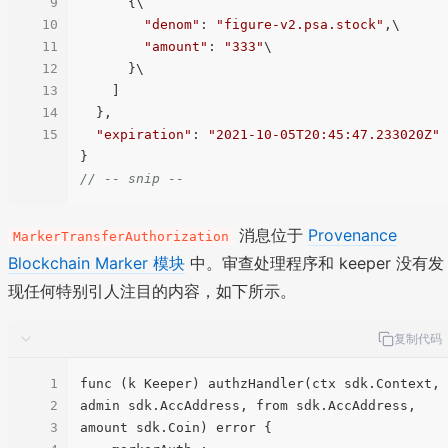
9
      {\

10
"denom"
: 
"figure-v2.psa.stock"
,\

11
"amount"
: 
"333"
\

12
      }\

13
    ]

14
  },

15
"expiration"
: 
"2021-10-05T20:45:47.233020Z"
// -- snip --
消息位于
Provenance
MarkerTransferAuthorization
Blockchain Marker 模块
中。审查处理程序和 keeper 没有发
现任何特别引人注目的内容，如下所示。
复制代码
1
func (k Keeper) authzHandler(ctx sdk.Context, 
2
admin sdk.AccAddress, from sdk.AccAddress, 
3
amount sdk.Coin) error {
