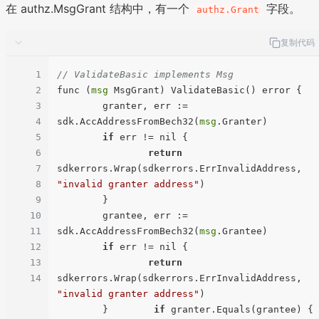
在 authz.MsgGrant 结构中，有一个
字段。
authz.Grant
复制代码
1
// ValidateBasic implements Msg
2
func (
msg
 MsgGrant) ValidateBasic() error {

3
        granter, err := 
4
sdk.AccAddressFromBech32(
msg
.Granter)

5
if
 err != nil {

6
return
7
sdkerrors.Wrap(sdkerrors.ErrInvalidAddress, 
8
"invalid granter address"
)

9
        }

10
        grantee, err := 
11
sdk.AccAddressFromBech32(
msg
.Grantee)

12
if
 err != nil {

13
return
14
sdkerrors.Wrap(sdkerrors.ErrInvalidAddress, 
"invalid granter address"
)

        }        
if
 granter.Equals(grantee) {
