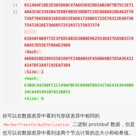
11
011464F28E2E365D68C47A693E010D2AB28F7B75C1E71
12
46A3C0C5392B47E08F0B5E50DB7C20C86BA018D462F70
726F76656E616E63652E6D61726B65722E76312E4D736
75472616E7366657252657175657374
-    
61848FAB9772C1FEDCAB2E38B8E962553D427EA5B1CC9
60457D55E7F06AE2989
-Hash: 
46D6028D29055581097F24BAB92F456B69B5765A3E421
4247DF2A97192EA73D4
-Size: 1
+Hash: 
E3B0C44298FC1C149AFBF4C8996FB92427AE41E4649B9
34CA495991B7852B855
+Size: 0
你可以在数据差异中看到与形状差异中相同的
二进制 protobuf 数据，但是
MarkerTransferAuthorization
也可以在数据差异中看到这两个节点计算的总大小和哈希值。