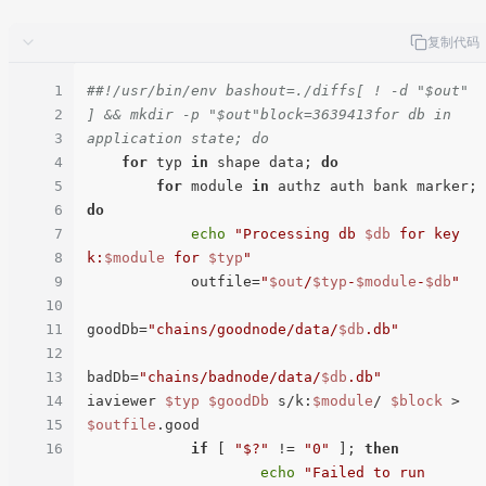
复制代码
1
##!/usr/bin/env bashout=./diffs[ ! -d "$out" 
2
] && mkdir -p "$out"block=3639413for db in 
3
application state; do
4
for
 typ 
in
 shape data; 
do
5
for
 module 
in
 authz auth bank marker; 
6
do
7
echo
"Processing db 
$db
 for key 
8
k:
$module
 for 
$typ
"
9
            outfile=
"
$out
/
$typ
-
$module
-
$db
"
10
11
goodDb=
"chains/goodnode/data/
$db
.db"
12
13
badDb=
"chains/badnode/data/
$db
.db"
14
iaviewer 
$typ
$goodDb
 s/k:
$module
/ 
$block
 > 
15
$outfile
.good

16
if
 [ 
"$?"
 != 
"0"
 ]; 
then
echo
"Failed to run 