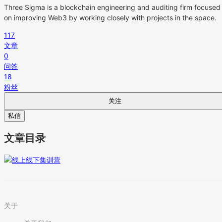
Three Sigma is a blockchain engineering and auditing firm focused
on improving Web3 by working closely with projects in the space.
117
文章
0
问答
18
粉丝
关注
私信
文章目录
关于