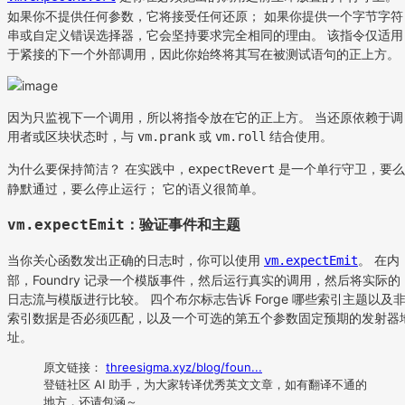
如果你不提供任何参数，它将接受任何还原； 如果你提供一个字节字符
串或自定义错误选择器，它会坚持要求完全相同的理由。 该指令仅适用
于紧接的下一个外部调用，因此你始终将其写在被测试语句的正上方。
因为只监视下一个调用，所以将指令放在它的正上方。 当还原依赖于调
用者或区块状态时，与
或
结合使用。
vm.prank
vm.roll
为什么要保持简洁？ 在实践中，
是一个单行守卫，要么
expectRevert
静默通过，要么停止运行； 它的语义很简单。
：验证事件和主题
vm.expectEmit
当你关心函数发出正确的日志时，你可以使用
。 在内
vm.expectEmit
部，Foundry 记录一个模版事件，然后运行真实的调用，然后将实际的
日志流与模版进行比较。 四个布尔标志告诉 Forge 哪些索引主题以及
索引数据是否必须匹配，以及一个可选的第五个参数固定预期的发射器
址。
原文链接：
threesigma.xyz/blog/foun...
登链社区 AI 助手，为大家转译优秀英文文章，如有翻译不通的
地方，还请包涵～