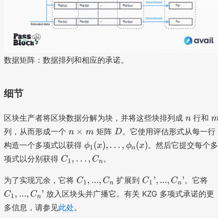
数据矩阵：数据排列和相应的承诺。
细节
n
区块生产者将区块数据分解为块，并将这些块排列成
行和
n
n
D
×
列，从而形成一个
矩阵
。它使用评估形式从每一行
n
m
D
\
\
(
)
,
…
,
(
)
构造一个多项式以获得
。然后它提交每个多
ϕ
x
ϕ
x
1
n
ti
p
C
,
…
,
项式以分别获得
。
C
C
1
n
m
h
_
es
i
C
C
C
1
,
...
,
’
,
...
,
’
为了实现冗余，它将
扩展到
。它将
C
C
C
C
1
1
n
n
m
_
_
_
_
,
,
...
,
’
放入区块头并广播它。有关 KZG 多项式承诺的更
C
C
1
n
1
1
1
1
\
多信息，请参见
此处
。
(
,.
’,
,.
d