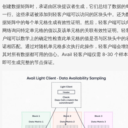
x
..
..
..
o
创建数据矩阵时，承诺由区块提议者生成，它们总结了数据的
)
,
.,
,
ts
一行。这些承诺被添加到轻客户端可以访问的区块头中。还为
,
C
C
C
,
\
据矩阵中的每个单元格生成有效性证明。然后，轻客户端可以
_
_
_
C
d
n
n
n
_
网络询问特定单元格的值以及该单元格的关联有效性证明。轻
o
’
’
n
户端可以数学上的确定性检查此单元格的值是否与区块头中的
t
诺相匹配。通过对随机单元格多次执行此操作，轻客户端会增
s
其对所有数据都可用的信心。Avail 轻客户端仅需 8-30 个样本
,
\
即可生成完整的节点保证。
p
h
i
_
n
(
x
)