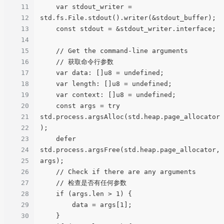
11
    var stdout_writer = 
12
std.fs.File.stdout().writer(&stdout_buffer);

13
    const stdout = &stdout_writer.interface;

14
15
    // Get the command-line arguments

16
    // 获取命令行参数

17
    var data: []u8 = undefined;

18
    var length: []u8 = undefined;

19
    var context: []u8 = undefined;

20
    const args = try 
21
std.process.argsAlloc(std.heap.page_allocator
22
);

23
    defer 
24
std.process.argsFree(std.heap.page_allocator, 
25
args);

26
    // Check if there are any arguments

27
    // 检查是否有任何参数

28
    if (args.len > 1) {

29
        data = args[1];

30
    }
