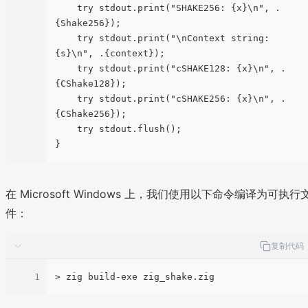
    try stdout.print("SHAKE256: {x}\n", .
{Shake256});

    try stdout.print("\nContext string: 
{s}\n", .{context});

    try stdout.print("cSHAKE128: {x}\n", .
{CShake128});

    try stdout.print("cSHAKE256: {x}\n", .
{CShake256});

    try stdout.flush();

在 Microsoft Windows 上，我们使用以下命令编译为可执行
件：
复制代码
1