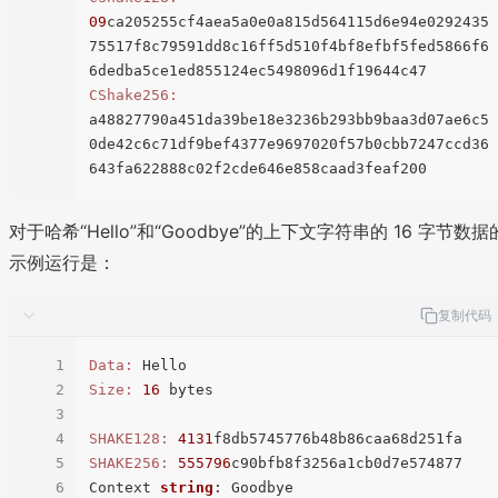
09
ca205255cf4aea5a0e0a815d564115d6e94e0292435
75517f8c79591dd8c16ff5d510f4bf8efbf5fed5866f6
CShake256:
a48827790a451da39be18e3236b293bb9baa3d07ae6c5
0de42c6c71df9bef4377e9697020f57b0cbb7247ccd36
对于哈希“Hello”和“Goodbye”的上下文字符串的 16 字节数据
示例运行是：
复制代码
1
Data:
2
Size:
16
 bytes

3
4
SHAKE128:
4131
5
SHAKE256:
555796
c90bfb8f3256a1cb0d7e574877

6
Context 
string