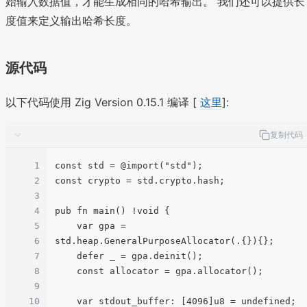
始输入数据值，才能生成相同的哈希输出。 我们还可以提供长
度值来定义输出哈希长度。
源代码
以下代码使用 Zig Version 0.15.1 编译 [
这里
]:
复制代码
1
const std = @import("std");

2
const crypto = std.crypto.hash;

3
4
pub fn main() !void {

5
    var gpa = 
6
std.heap.GeneralPurposeAllocator(.{}){};

7
    defer _ = gpa.deinit();

8
    const allocator = gpa.allocator();

9
10
    var stdout_buffer: [4096]u8 = undefined;
