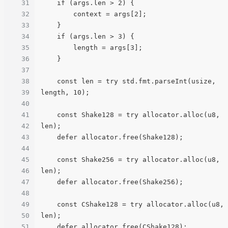
31
    if (args.len > 2) {

32
        context = args[2];

33
    }

34
    if (args.len > 3) {

35
        length = args[3];

36
    }

37
38
    const len = try std.fmt.parseInt(usize, 
39
length, 10);

40
41
    const Shake128 = try allocator.alloc(u8, 
42
len);

43
    defer allocator.free(Shake128);

44
45
    const Shake256 = try allocator.alloc(u8, 
46
len);

47
    defer allocator.free(Shake256);

48
49
    const CShake128 = try allocator.alloc(u8, 
50
len);

51
    defer allocator.free(CShake128);
