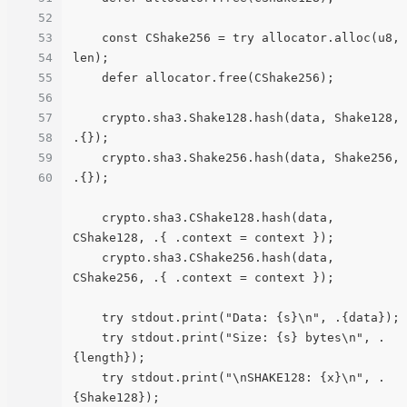
52
53
    const CShake256 = try allocator.alloc(u8, 
54
len);

55
    defer allocator.free(CShake256);

56
57
    crypto.sha3.Shake128.hash(data, Shake128, 
58
.{});

59
    crypto.sha3.Shake256.hash(data, Shake256, 
60
.{});

    crypto.sha3.CShake128.hash(data, 
CShake128, .{ .context = context });

    crypto.sha3.CShake256.hash(data, 
CShake256, .{ .context = context });

    try stdout.print("Data: {s}\n", .{data});

    try stdout.print("Size: {s} bytes\n", .
{length});

    try stdout.print("\nSHAKE128: {x}\n", .
{Shake128});
