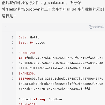
然后我们可以运行文件 zig_shake.exe。 对于哈
希“Hello”和“Goodbye”的上下文字符串的 64 字节数据的示例
运行是：
复制代码
1
Data:
2
Size:
64
 bytes

3
4
SHAKE128:
5
4131
f8db5745776b48b86caa68d251fa9b19cf46b92b1
6
6289bb0c98e57e0e0de58c94a8b24ea4a9902a8307840
7
8
SHAKE256:
9
555796
c90bfb8f3256a1cb0d7e574877fd48750e4147c
f40aa43da122b4d64dafec00acf1ff59f4c3805f9589e
c1ee3b712bc3701ce7d825cba56ca4942f6ffd

Context 
string
CShake128: