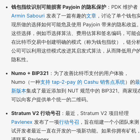
钱包指纹识别可能损害 Payjoin 的隐私保护
：PDK 维护者
Armin Sabouri
发表了一篇有趣的
文章
，讨论了单个钱包
现所做的选择如何可能危及使用 Payjoin 带来的隐私收益
这些选择，例如币选择算法、费用估算和签名编码，可能
在比特币交易中创建明确的模式（称为钱包指纹），链分
公司可以利用这些模式改进其启发式算法，从而降低用户
隐私性。
Numo + BIP321
：为了改善比特币支付的用户体验，
Numo（一种
支持 tap-2-pay 的 Cashu 销售点系统
）的
最
新版本
集成了最近添加到 NUT 规范中的 BIP321。商家现
可以向客户提供单个统一的二维码。
Stratum V2 行动号召
：最近，Stratum V2 项目经理
Pavlenex
发布了一项
行动号召
，旨在组建一个小团队来测
试开发者最近一直在开发的一项新功能。如果你拥有矿机
请联系 Pavlenex。