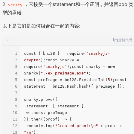
2.
，它接受一个statement和一个证明，并返回bool类
verify
型的承诺。
以下是它们是如何组合在一起的内容:
复制代码
1
const { bn128 } = 
require
(
'snarkyjs-
2
crypto'
);const Snarky = 
3
require
(
'snarkyjs'
);const snarky = 
new
4
Snarky(
"./ex_preimage.exe"
);

5
const preImage = bn128.Field.ofInt(
5
);const 
6
statement = bn128.Hash.hash([ preImage ]);

7
8
snarky.prove({

9
 statement: [ statement ],

10
 witness: preImage

11
}).then((proof) => {

12
 console.log(
"Created proof:\n"
 + proof + 
13
"\n"
);
