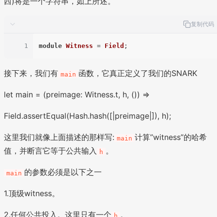
西)将是一个字符串，如上所述。
复制代码
1
module
Witness
 = 
Field
接下来，我们有
函数，它真正定义了我们的SNARK
main
let main = (preimage: Witness.t, h, ()) =>
Field.assertEqual(Hash.hash([|preimage|]), h);
这里我们就像上面描述的那样写:
计算”witness”的哈希
main
值，并断言它等于公共输入
。
h
的参数必须是以下之一
main
1.顶级witness。
2.任何公共投入。这里只有一个
。
h