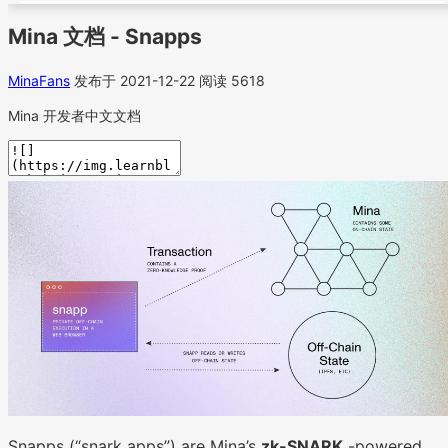
Mina 文档 - Snapps
MinaFans
发布于 2021-12-22
阅读 5618
Mina 开发者中文文档
Snapps (“snark apps”) are Mina’s
zk-SNARK
-powered