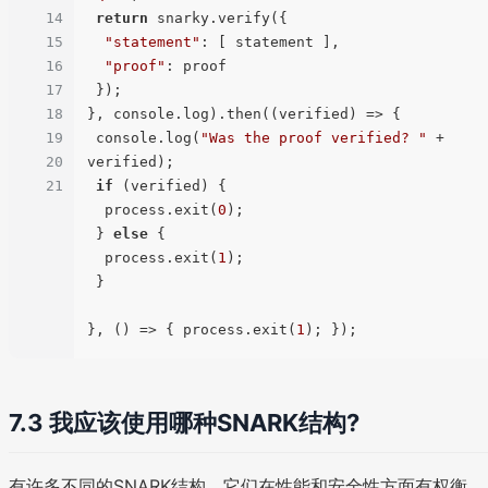
14
return
 snarky.verify({

15
"statement"
: [ statement ],

16
"proof"
: proof

17
 });

18
}, console.log).then((verified) => {

19
 console.log(
"Was the proof verified? "
 + 
20
verified);

21
if
 (verified) {

  process.exit(
0
);

 } 
else
 {

  process.exit(
1
);

 }

}, () => { process.exit(
1
7.3 我应该使用哪种SNARK结构?
有许多不同的SNARK结构，它们在性能和安全性方面有权衡。