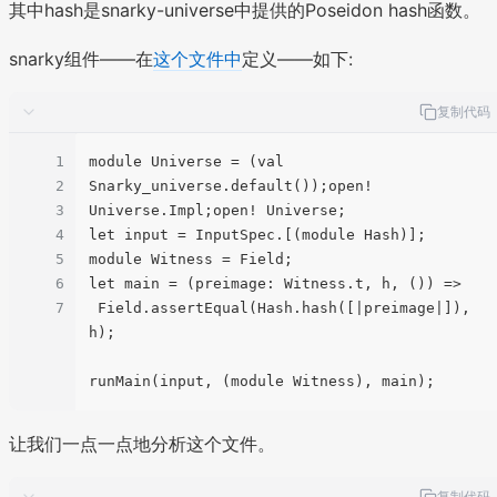
其中hash是snarky-universe中提供的Poseidon hash函数。
snarky组件——在
这个文件中
定义——如下:
复制代码
1
module Universe = (val 
2
Snarky_universe.default());open! 
3
Universe.Impl;open! Universe;

4
let input = InputSpec.[(module Hash)];

5
module Witness = Field;

6
let main = (preimage: Witness.t, h, ()) =>

7
 Field.assertEqual(Hash.hash([|preimage|]), 
h);

让我们一点一点地分析这个文件。