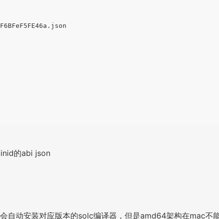
F6BFeF5FE46a.json

id的abi json
个命令会自动安装对应版本的solc编译器，但是amd64架构在mac不能