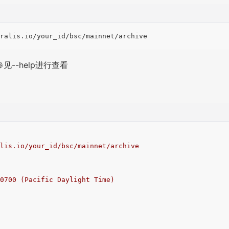
--help进行查看
lis.io/your_id/bsc/mainnet/archive
0700
(Pacific
Daylight
Time)