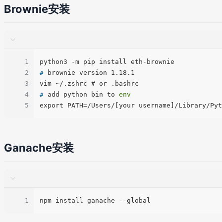
Brownie安装
1
2
# 
brownie version 1.18.1
3
4
# 
add python bin to 
env
5
Ganache安装
1