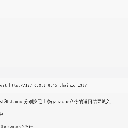
host和chainid分别按照上条ganache命令的返回结果填入
中
以开启brownie命令行