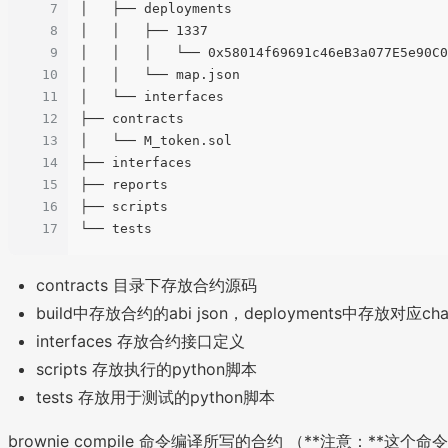
7
│   ├── deployments

8
│   │   ├── 1337

9
│   │   │   └── 0x58014f69691c46eB3a077E5e90C0
10
│   │   └── map.json

11
│   └── interfaces

12
├── contracts

13
│   └── M_token.sol

14
├── interfaces

15
├── reports

16
├── scripts

17
contracts 目录下存放合约源码
build中存放合约的abi json，deployments中存放对应chain
interfaces 存放合约接口定义
scripts 存放执行的python脚本
tests 存放用于测试的python脚本
brownie compile 命令编译所写的合约 （**注意：**这