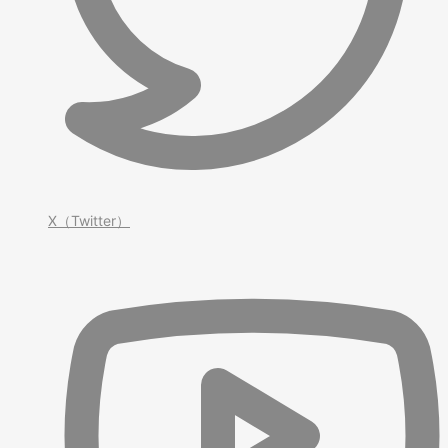
X（Twitter）