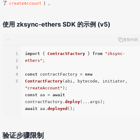
了
）。
createAccount
使用 zksync-ethers SDK 的示例 (v5)
复制代码
1
import
 { 
ContractFactory
 } 
from
"zksync-
2
ethers"
;

3
4
const
 contractFactory = 
new
5
ContractFactory
(abi, bytecode, initiator, 
"createAccount"
const
 aa = 
await
contractFactory.
deploy
await
 aa.
deployed
验证步骤限制