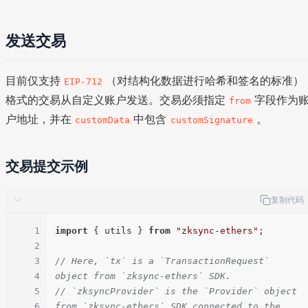
发送交易
目前仅支持
（对结构化数据进行哈希和签名的标准）
EIP-712
格式的交易从自定义账户发送。交易必须指定
字段作为
from
户地址，并在
中包含
。
customData
customSignature
交易提交示例
复制代码
1
import
 { utils } 
from
"zksync-ethers"
;

2
3
// Here, `tx` is a `TransactionRequest` 
4
object from `zksync-ethers` SDK.
5
// `zksyncProvider` is the `Provider` object 
6
from `zksync-ethers` SDK connected to the 