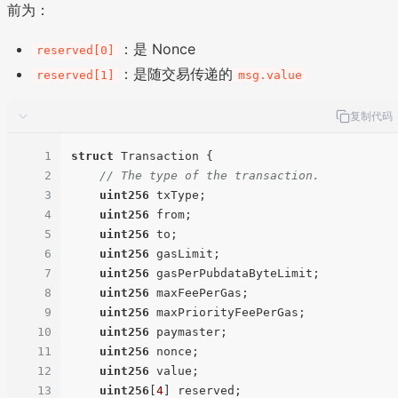
前为：
：是 Nonce
reserved[0]
：是随交易传递的
reserved[1]
msg.value
复制代码
1
struct
 Transaction {

2
// The type of the transaction.
3
uint256
 txType;

4
uint256
 from;

5
uint256
 to;

6
uint256
 gasLimit;

7
uint256
 gasPerPubdataByteLimit;

8
uint256
 maxFeePerGas;

9
uint256
 maxPriorityFeePerGas;

10
uint256
 paymaster;

11
uint256
 nonce;

12
uint256
 value;

13
uint256
[
4
] reserved;
