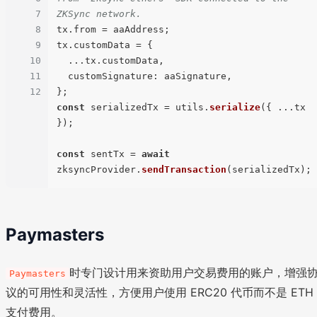
7
ZKSync network.
8
tx.
from
 = aaAddress;

9
tx.
customData
 = {

10
  ...tx.
customData
,

11
customSignature
: aaSignature,

12
const
 serializedTx = utils.
serialize
({ ...tx 
});

const
 sentTx = 
await
zksyncProvider.
sendTransaction
Paymasters
时专门设计用来资助用户交易费用的账户，增强
Paymasters
议的可用性和灵活性，方便用户使用 ERC20 代币而不是 ETH
支付费用。