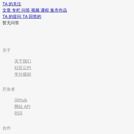
TA 的关注
文章
专栏
问答
视频
课程
集市作品
TA 的提问
TA 回答的
暂无问答
关于
关于我们
社区公约
学分规则
开发者
Github
网站 API
RSS
合作