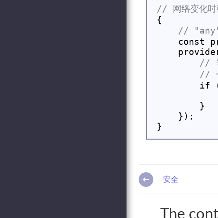
    const p
        if 
           
        }

    });

安全
←
The conte