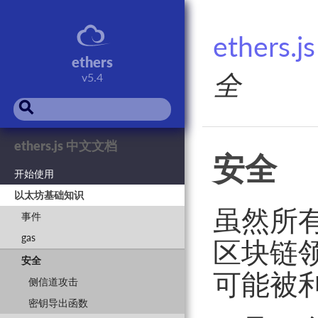
ethers
ethers
全
v5.4
⚲
ethers.js 中文文档
安全
开始使用
以太坊基础知识
虽然所
事件
gas
区块链
安全
可能被
侧信道攻击
密钥导出函数