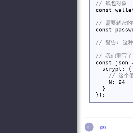
const walle
const passw
const json 
    N: 64

  }

gas
←