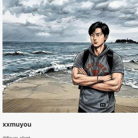
xxmuyou
@flavor_silent