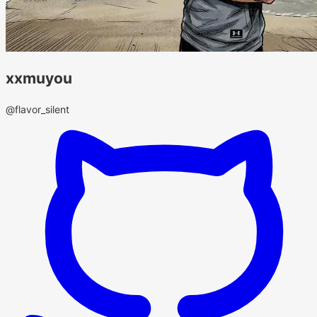
xxmuyou
@flavor_silent