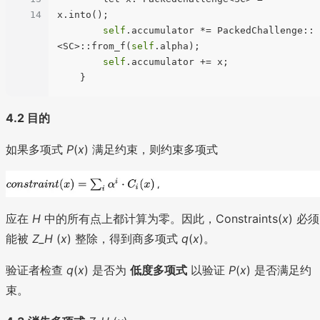
14
x.into();

self
.accumulator *= PackedChallenge::
<SC>::from_f(
self
.alpha);

self
.accumulator += x;

4.2 目的
如果多项式
P
(
x
) 满足约束，则约束多项式
应在
H
中的所有点上都计算为零。因此，Constraints(
x
) 必须
能被
Z_H
​(
x
) 整除，得到商多项式
q
(
x
)。
验证者检查
q
(
x
) 是否为
低度多项式
以验证
P
(
x
) 是否满足约
束。