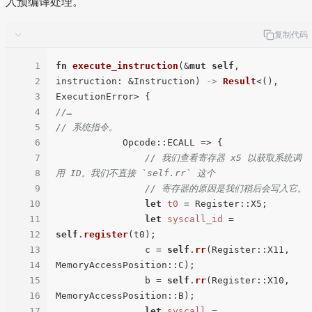
入预编译处理。
复制代码
1
fn
execute_instruction
(&
mut
self
, 
2
instruction: &Instruction) 
->
Result
<(), 
3
4
//…
5
// 系统指令。
6
            Opcode::ECALL => {

7
// 我们查看寄存器 x5 以获取系统调
8
用 ID。我们不直接 `self.rr` 这个
9
// 寄存器的原因是我们稍后会写入它。
10
let
t0
 = Register::X5;

11
let
syscall_id
 = 
12
self
.
register
(t0);

13
                c = 
self
.
rr
(Register::X11, 
14
MemoryAccessPosition::C);

15
                b = 
self
.
rr
(Register::X10, 
16
MemoryAccessPosition::B);

17
let
syscall
 = 