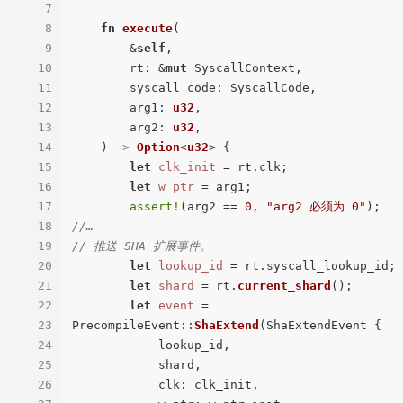
7
8
fn
execute
(

9
        &
self
,

10
        rt: &
mut
 SyscallContext,

11
        syscall_code: SyscallCode,

12
        arg1: 
u32
,

13
        arg2: 
u32
,

14
    ) 
->
Option
<
u32
> {

15
let
clk_init
 = rt.clk;

16
let
w_ptr
 = arg1;

17
assert!
(arg2 == 
0
, 
"arg2 必须为 0"
18
//…
19
// 推送 SHA 扩展事件。
20
let
lookup_id
 = rt.syscall_lookup_id;

21
let
shard
 = rt.
current_shard
();

22
let
event
 = 
23
PrecompileEvent::
ShaExtend
(ShaExtendEvent {

24
            lookup_id,

25
            shard,

26
            clk: clk_init,
