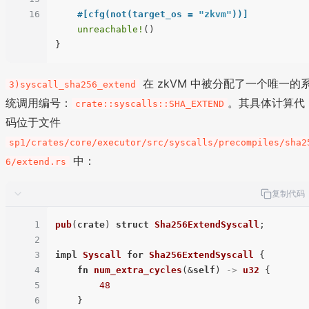
16
#[cfg(not(target_os = 
"zkvm"
))]
unreachable!
()

在 zkVM 中被分配了一个唯一的
3)syscall_sha256_extend
统调用编号：
。其具体计算代
crate::syscalls::SHA_EXTEND
码位于文件
sp1/crates/core/executor/src/syscalls/precompiles/sha2
中：
6/extend.rs
复制代码
1
pub
(
crate
) 
struct
Sha256ExtendSyscall
;

2
3
impl
Syscall
for
Sha256ExtendSyscall
 {

4
fn
num_extra_cycles
(&
self
) 
->
u32
 {

5
48
6
    }
