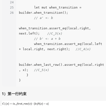
24
25
        let mut when_transition = 
26
builder.when_transition();

// a' <- b
when_transition.assert_eq(local.right, 
next.left);    
//C_3(x)
// b' <- a + b
        when_transition.assert_eq(local.left 
+ local.right, next.right);   
//C_4(x)
builder.when_last_row().assert_eq(local.right
, x);   
//C_5(x)
    }

1）第一行约束