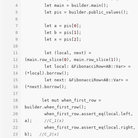
4
        let main = builder.main();

5
        let pis = builder.public_values();

6
7
        let a = pis[
0
];

8
        let b = pis[
1
];

9
        let x = pis[
2
];

10
11
        let (local, next) = 
12
(main.row_slice(
0
), main.row_slice(
1
));

13
        let local: &FibonacciRow<AB::Var> = 
14
(*local).borrow();

15
        let next: &FibonacciRow<AB::Var> = 
16
(*next).borrow();

17
18
       let mut when_first_row = 
19
builder.when_first_row();

20
        when_first_row.assert_eq(local.left, 
21
a);     
//C_1(x)
22
        when_first_row.assert_eq(local.right, 
23
b);   
//C_2(x)