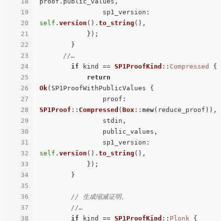
18
proof.public_values,

19
sp1_version
: 
20
self
.
version
().
to_string
(),

21
            });

22
        }

23
//…
24
if
 kind == 
SP1ProofKind
::
Compressed
 {

25
return
26
Ok
(SP1ProofWithPublicValues {

27
proof
: 
28
SP1Proof
::
Compressed
(
Box
::
new
(reduce_proof)),

29
                stdin,

30
                public_values,

31
                sp1_version: 
32
self
.
version
().
to_string
(),

33
            });

34
        }

35
36
// 生成缩减证明。
37
//…
38
if
 kind == 
SP1ProofKind
::
Plonk
 {
