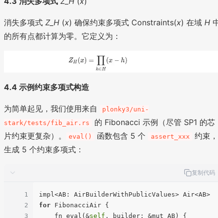
4.3 消失多项式
Z_H
​(
x
)
消失多项式
Z_H
​(
x
) 确保约束多项式 Constraints(
x
) 在域
H
的所有点都计算为零。它定义为：
4.4 示例约束多项式构造
为简单起见，我们使用来自
plonky3/uni-
的 Fibonacci 示例（尽管 SP1 的芯
stark/tests/fib_air.rs
片约束更复杂）。
函数包含 5 个
约束，
eval()
assert_xxx
生成 5 个约束多项式：
复制代码
1
impl<AB: AirBuilderWithPublicValues> Air<AB> 
2
for
 FibonacciAir {

3
    fn eval(&
self
, builder: &mut AB) {
