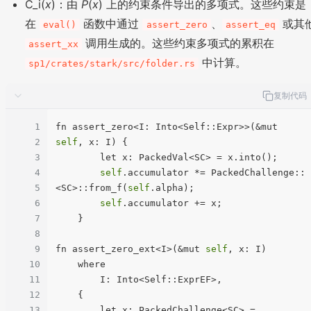
C_i(
x
)：由
P
(
x
) 上的约束条件导出的多项式。这些约束是
在
函数中通过
、
或其
eval()
assert_zero
assert_eq
调用生成的。这些约束多项式的累积在
assert_xx
中计算。
sp1/crates/stark/src/folder.rs
复制代码
1
fn assert_zero<I: Into<Self::Expr>>(&mut 
2
self
, x: I) {

3
        let x: PackedVal<SC> = x.into();

4
self
.accumulator *= PackedChallenge::
5
<SC>::from_f(
self
.alpha);

6
self
.accumulator += x;

7
    }

8
9
fn assert_zero_ext<I>(&mut 
self
, x: I)

10
    where

11
        I: Into<Self::ExprEF>,

12
    {

13
        let x: PackedChallenge<SC> = 