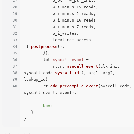
27
            w_ptr: w_ptr_init,

28
            w_i_minus_15_reads,

29
            w_i_minus_2_reads,

30
            w_i_minus_16_reads,

31
            w_i_minus_7_reads,

32
            w_i_writes,

33
            local_mem_access: 
34
rt.
postprocess
(),

35
        });

36
let
syscall_event
 =

37
            rt.rt.
syscall_event
(clk_init, 
38
syscall_code.
syscall_id
(), arg1, arg2, 
39
lookup_id);

40
        rt.
add_precompile_event
(syscall_code, 
syscall_event, event);

None
   }
