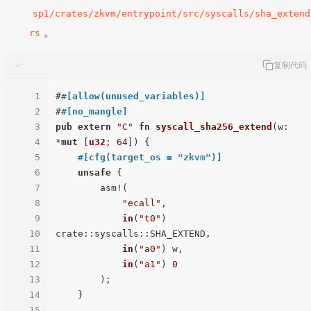
sp1/crates/zkvm/entrypoint/src/syscalls/sha_extend
。
rs
复制代码
1
#
#[allow(unused_variables)]
2
#
#[no_mangle]
3
pub
extern
"C"
fn
syscall_sha256_extend
(w: 
4
*
mut
 [
u32
; 
64
]) {

5
#[cfg(target_os = 
"zkvm"
)]
6
unsafe
 {

7
        asm!(

8
"ecall"
,

9
in
(
"t0"
) 
10
crate::syscalls::SHA_EXTEND,

11
in
(
"a0"
) w,

12
in
(
"a1"
) 
0
13
        );

14
    }

15