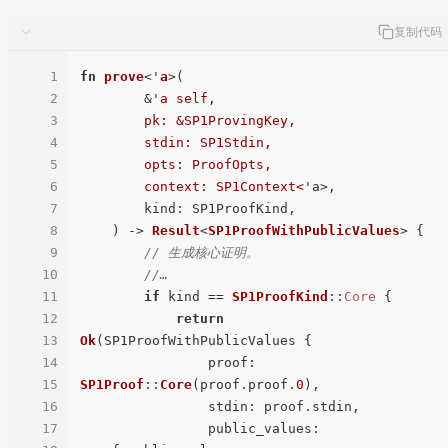
复制代码
1
fn
prove
<'
a
>(
2
        &
'a self,

3
        pk: &SP1ProvingKey,

4
        stdin: SP1Stdin,

5
        opts: ProofOpts,

6
        context: SP1Context<'
a>,

7
        kind: SP1ProofKind,

8
) -> 
Result
<
SP1ProofWithPublicValues
> 
{

9
// 生成核心证明。
10
//…
11
if
 kind == 
SP1ProofKind
::
Core
 {

12
return
13
Ok
(SP1ProofWithPublicValues {

14
proof
: 
15
SP1Proof
::
Core
(proof.proof.
0
),

16
stdin
: proof.stdin,

17
public_values
: 