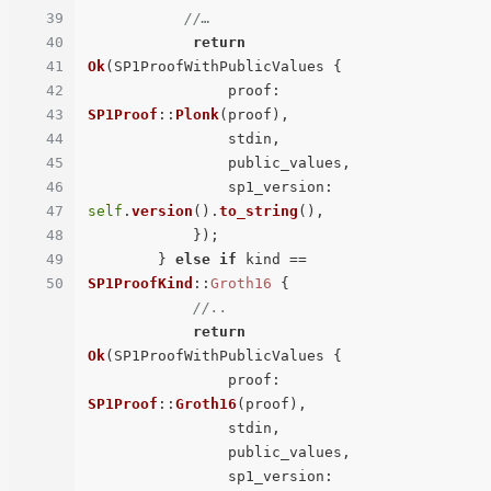
39
//…
40
return
41
Ok
(SP1ProofWithPublicValues {

42
proof
: 
43
SP1Proof
::
Plonk
(proof),

44
                stdin,

45
                public_values,

46
sp1_version
: 
47
self
.
version
().
to_string
(),

48
            });

49
        } 
else
if
 kind == 
50
SP1ProofKind
::
Groth16
 {

//..
return
Ok
(SP1ProofWithPublicValues {

proof
: 
SP1Proof
::
Groth16
(proof),

                stdin,

                public_values,

sp1_version
: 