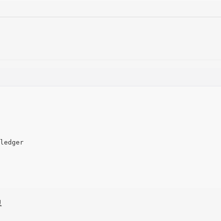
ledger

息