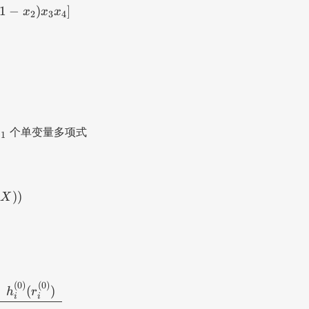
1
−
)
]
x
x
x
2
3
4
个单变量多项式
s
1
}^{(0)}, ..., r_{s_1}^{(0)}, r_{s_1 + 1}^{(0)}, r_{s_
(
))
X
begin{array}{c:c:c:c:c} \text{Round i} & h_i^{(0)}(X
(
0
)
(
0
)
(
)
h
r
i
i