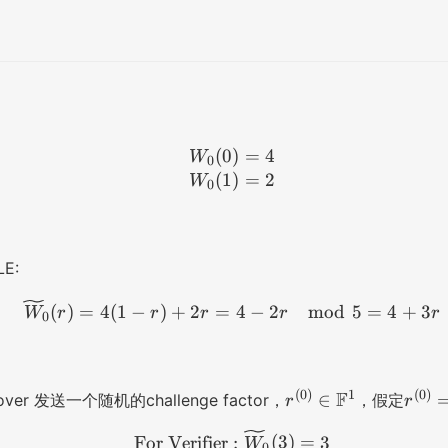
(
0
W_0(0) = 4 \\ W_0(1) = 
)
=
4
W
0
(
1
)
=
2
W
0
E:
\widetilde{W}_0(r) = 4(1 
(
)
=
4
(
1
−
)
+
2
=
4
−
2
mod
5
=
4
+
3
W
r
r
r
r
r
0
r
r
(
0
)
1
(
0
)
F
∈
ver 发送一个随机的challenge factor，
，假定
r
r
^
^
\text{For Verifier}: \wid
For Verifier
:
(
3
)
=
3
{
{
W
0