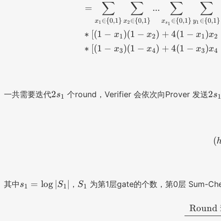
∑
∑
∑
∑
=
...
∈
{
0
,
1
}
∈
{
0
,
1
}
∈
{
0
,
1
}
∈
{
0
,
1
}
x
x
x
y
1
2
1
s
1
∗
[(
1
−
)
(
1
−
)
+
4
(
1
−
)
x
x
x
x
1
2
1
2
∗
[(
1
−
)
(
1
−
)
+
4
(
1
−
)
x
x
x
x
3
4
3
4
2
2
2
2
一共需要迭代
个round，Verifier 会依次向Prover 发送
s
s
1
1
s
s
_
_
1​
1​
(
s
S
=
lo
g
∣
∣
​
其中
，
为第1层gate的个数，第0层 Sum-C
s
S
S
1
1
1
_
_
1
1​
Round 
=