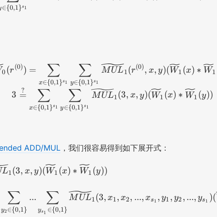
∈
{
0
,
1
}
s
1
y
∑
∑
\widetilde{W}_0(r^{(0)})
(
0
)
(
0
)
(
)
=
(
,
,
)
(
(
)
∗
W
r
M
UL
r
x
y
W
x
W
0
1
1
1
∈
{
0
,
1
}
∈
{
0
,
1
}
s
s
1
1
x
y
∑
∑
?
3
=
(
3
,
,
)
(
(
)
∗
(
))
M
UL
x
y
W
x
W
y
1
1
1
∈
{
0
,
1
}
∈
{
0
,
1
}
s
s
1
1
x
y
tended ADD/MUL
，我们很容易得到如下展开式：
\begin{aligned} 3 &\overs
(
3
,
,
)
(
(
)
∗
(
))
UL
x
y
W
x
W
y
1
1
1
∑
∑
...
(
3
,
,
,
...
,
,
,
,
...
,
)
(
M
UL
x
x
x
y
y
y
1
1
2
1
2
s
s
1
1
∈
{
0
,
1
}
∈
{
0
,
1
}
y
y
2
s
1