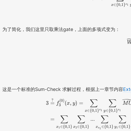
til
∈
{
0
,
1
}
s
1
x
de
{
W
为了简化，我们这里只取乘法gate，上面的多项式变为：
'}
_0
(r
)
=
\
wi
de
til
这是一个标准的Sum-Check 求解过程，根据上一章节内容
Ex
de
{
∑
∑
?
(
0
)
3
=
(
,
)
=
f
x
y
M
W
3
}_
∈
{
0
,
1
}
∈
{
0
,
1
}
s
s
1
1
x
y
∑
∑
∑
∑
0(
=
...
r)
∈
{
0
,
1
}
∈
{
0
,
1
}
∈
{
0
,
1
}
∈
{
0
,
1
}
x
x
x
y
1
2
1
s
1