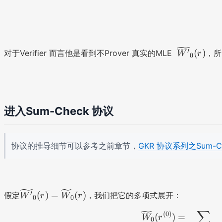
\
′
(
)
对于Verifier 而言他是看到不Prover 真实的MLE
，所
W
r
0
wi
de
til
de
{
进入Sum-Check 协议
W
'}
_0
协议的推导细节可以参考之前章节，
GKR 协议系列之Sum-C
(r
)
\
′
(
)
=
(
)
假定
，我们把它的多项式展开：
W
r
W
r
0
0
wi
∑
(
0
)
de
(
)
=
W
r
0