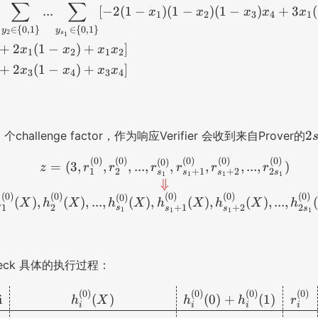
∑
∑
...
[
−
2
(
1
−
)
(
1
−
)
(
1
−
)
+
3
(
x
x
x
x
x
1
2
3
4
1
∈
{
0
,
1
}
∈
{
0
,
1
}
y
y
2
s
1
+
2
(
1
−
)
+
]
x
x
x
x
1
2
1
2
+
2
(
1
−
)
+
]
x
x
x
x
3
4
3
4
2
2
个challenge factor，作为响应Verifier 会收到来自Prover的
s
(
0
)
(
0
)
(
0
)
(
0
)
(
0
)
z = (3, r_{1}^{(0)}, r_{2
(
0
)
_
=
(
3
,
,
,
...
,
,
,
,
...
,
)
z
r
r
r
r
r
r
1
2
+
1
+
2
2
s
s
s
s
1
1
1
1
1​
⇓
(
0
)
(
0
)
(
0
)
(
0
)
(
0
)
(
0
)
(
)
,
(
)
,
...
,
(
)
,
(
)
,
(
)
,
...
,
h
X
h
X
h
X
h
X
h
X
h
1
2
+
1
+
2
2
s
s
s
s
1
1
1
1
heck 具体的执行过程：
\def\arraystretch{1.5} \
(
0
)
(
0
)
(
0
)
(
0
)
i
(
)
(
0
)
+
(
1
)
h
X
h
h
r
i
i
i
i