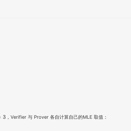
2 \\
- r) + 2r = 4 - 2r \mod 5 = 4 + 3r
=
3
，Verifier 与 Prover 各自计算自己的MLE 取值：
etilde{W}_0(3) = 3 \\ \text{For Prover}: \widetilde{