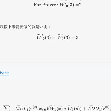
′
(
(
For Prover
:
(
3
)
=
?
W
0
0
0
)
)
}
}
以接下来需要做的就是证明：
\i
=
n
3
\widetilde{W'}_0(3) = \
′
(
3
)
=
(
3
)
=
3
W
W
\
0
0
m
a
t
h
b
b
heck
{
F
^
1
}
∑
\widetilde{W}_0(r^{(0)})
(
0
)
(
0
)
(
,
,
)
(
(
)
∗
(
))
+
(
,
M
UL
r
x
y
W
x
W
y
A
DD
r
1
1
1
1