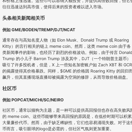
和价格上涨迅速。这些币可以容纳大额投资，并提供高倍数回报，但它
往往迅速达到高市值，使得后来的投资者难以进入市场。
头条相关新闻相关币
例如 GME/BODEN/TREMP/DJT/NCAT
通常存在与高知名度人物（如 Elon Musk、Donald Trump 或 Roaring
Kitty）的言行相关的链上 meme coin。然而，这类 meme coin 由于各
类新闻事件的影响，也经历了剧烈的价格波动。例如，由于传言 Donal
Trump 的小儿子 Barron Trump 涉及其中，DJT（一个特朗普主题币）
吸引了许多投机者，但是，X 上一些知名加密账户如 Zach XBT 和 GCR
的揭露使得其价格暴跌。同样，$GME 的价格因 Roaring Kitty 的回归
飙升，但其直播现场直播却被揭露为空洞的修辞，从而导致价格崩盘。
社区币
例如 POPCAT/MICHI/SC/NEIRO
社区币，通常以猫狗为主题，是一种可以提供高回报但也存在高失败风
的 meme coin。这些币能够带来高回报的原因是，在低价时期可以积累
大量廉价代币。然而，由于缺乏稀缺性，它们也容易涌现失败。对于这
币而言，吸引眼球的logo是必需的，但社区气氛则更加重要。