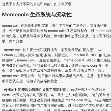
这些平台支持不同的公链和功能，如上表所示。
Memecoin 生态系统与流动性
meme coin 在本轮中表现突出，吸引了市场的广泛关注。其显著特征
是，各市场参与者将流动性与 meme coin 生态系统整合，以 meme coi
作为先导，点燃并引导市场热情、流动性和生态系统发展。这主要体现
以下两个方面：
· meme coin 被主要公链和项目视为生态系统发展的“桥头堡”。从
Solana 的创始人身穿“傻龙”服装，到最近的 Pump.fun 和 NOT 的“筋膜
枪领域”，meme coin 一直在引领潮流。meme coin 和 Web2 生态系统
中的引导产品类似。它们最初可以打入市场，通过 meme coin 吸引资
金，随后被吸收入生态系统的基础设施，如 DeFi 和借贷产品。通过
meme coin 吸引资金，随后推出以实用为驱动的产品，这是生态系统和
项目团队在这一轮追求的战略路径之一。
·
传播的时间滞后为流动性提供了流动时间。
传统外部人士的感知与
Web3 社区之间存在时间滞后。当一些人进入加密领域时，他们通常首
接触到的高回报、快速致富的神话往往是 meme coin 领域。高波动性
味着它们能够在短时间内产生可观的回报。进入领域的个体投资者可能
被一夜暴富的机会所吸引。此外，许多 meme coin 的价格低于比特币