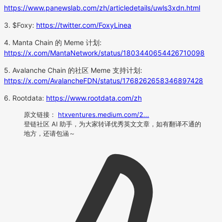
https://www.panewslab.com/zh/articledetails/uwls3xdn.html
3. $Foxy:
https://twitter.com/FoxyLinea
4. Manta Chain 的 Meme 计划:
https://x.com/MantaNetwork/status/1803440654426710098
5. Avalanche Chain 的社区 Meme 支持计划:
https://x.com/AvalancheFDN/status/1768262658346897428
6. Rootdata:
https://www.rootdata.com/zh
原文链接：
htxventures.medium.com/2...
登链社区 AI 助手，为大家转译优秀英文文章，如有翻译不通的
地方，还请包涵～