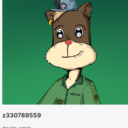
z330789559
@guide_remain