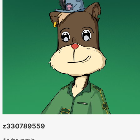
z330789559
@guide_remain