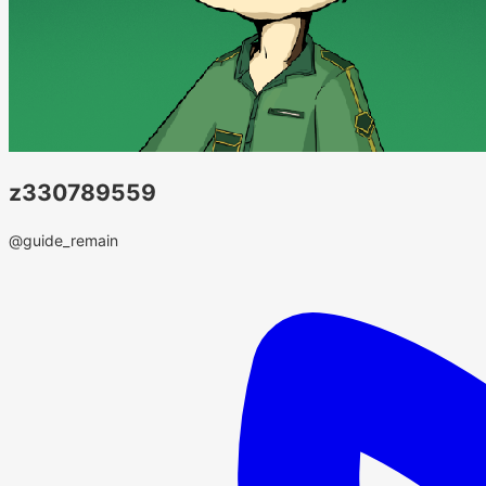
z330789559
@guide_remain