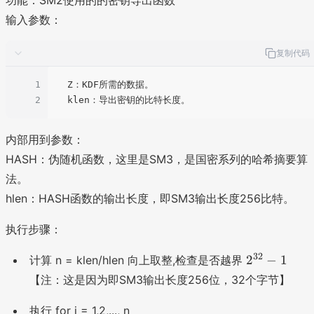
输入参数：
复制代码
1
  Z：KDF所需的数据。

2
内部用到参数：
HASH：伪随机函数，这里是SM3，是国密系列的哈希摘要算
法。
hlen：HASH函数的输出长度，即SM3输出长度256比特。
执行步骤：
2
32
2
−
1
计算 n = klen/hlen 向上取整,检查是否越界
^
【注：这是因为即SM3输出长度256位，32个字节】
{
3
执行 for i = 1,2,..., n