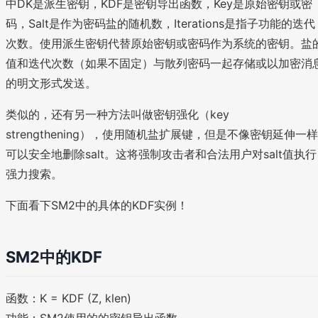
中DK是派生密钥，KDF是密钥导出函数，Key是原始密钥或密
码，Salt是作为密码盐的随机数，Iterations是指子功能的迭代
次数。使用派生密钥代替原始密钥或密码作为系统的密钥。盐
值和迭代次数（如果不固定）与散列密码一起存储或以加密消
的明文形式发送。
类似的，还有另一种方法叫做密钥强化（key
strengthening），使用随机盐扩展键，但是不像密钥延伸一样
可以安全地删除salt。这将强制攻击者和合法用户对salt值执行
强力搜索。
下面看下SM2中的具体的KDF实例！
SM2中的KDF
函数：K = KDF (Z, klen)
功能：SM2使用的的密钥导出函数