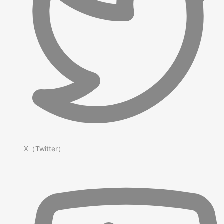
X（Twitter）