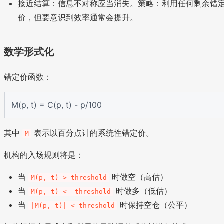
接近结算：信息不对称应当消失。策略：利用任何剩余错
价，但要意识到效率通常会提升。
数学形式化
错定价函数：
M(p, t) = C(p, t) - p/100
其中
表示以百分点计的系统性错定价。
M
机构的入场规则将是：
当
时做空（高估）
M(p, t) > threshold
当
时做多（低估）
M(p, t) < -threshold
当
时保持空仓（公平）
|M(p, t)| < threshold