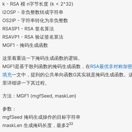
k - RSA 模 n字节长度 (k < 2^32)
I2OSP - 非负整数转成字符串
OS2IP - 字符串转化为非负整数
RSASP1 - RSA 签名算法
RSAVP1 - RSA 验证签名算法
MGF1 - 掩码生成函数
这里着重说一下掩码生成函数的逻辑。
MGF1是基于散列函数的掩码生成函数，在
RSA最优非对称加
填充
一文中，提到的公共单向函数G其实就是掩码生成函数。
里详细讲一下其过程。
方法：MGF1 (mgfSeed, maskLen)
参数：
mgfSeed 掩码生成操作的目标字符串
2
32
2
maskLen 生成掩码长度，最多
^