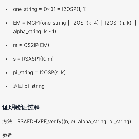
one_string = 0x01 = I2OSP(1, 1)
EM = MGF1(one_string || I2OSP(k, 4) || I2OSP(n, k) ||
alpha_string, k - 1)
m = OS2IP(EM)
s = RSASP1(K, m)
pi_string = I2OSP(s, k)
返回 pi_string
证明验证过程
方法：RSAFDHVRF_verify((n, e), alpha_string, pi_string)
参数：