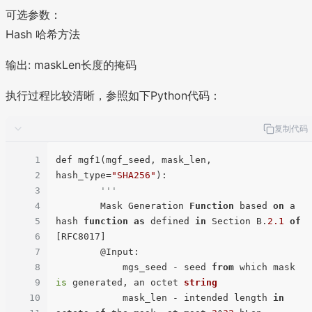
{
可选参数：
3
Hash 哈希方法
2
}
输出: maskLen长度的掩码
执行过程比较清晰，参照如下Python代码：
复制代码
1
def mgf1(mgf_seed, mask_len, 
2
hash_type=
"SHA256"
):

3
'''
4
        Mask Generation 
Function
 based 
on
 a 
5
hash 
function
as
 defined 
in
 Section B.
2.1
of
6
[RFC8017]

7
        @Input:

8
            mgs_seed - seed 
from
 which mask 
9
is
 generated, an octet 
string
10
            mask_len - intended length 
in