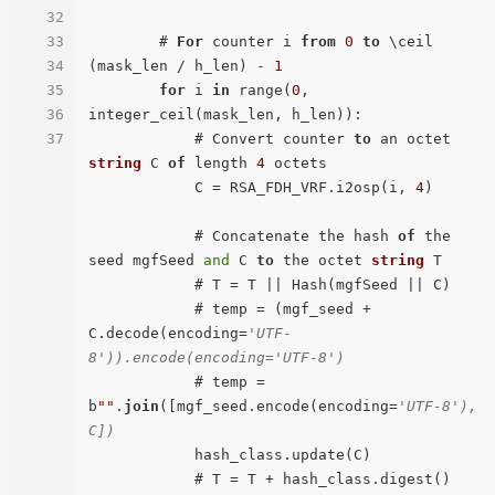
32
33
        # 
For
 counter i 
from
0
to
 \ceil 
34
(mask_len / h_len) - 
1
35
for
 i 
in
 range(
0
, 
36
integer_ceil(mask_len, h_len)):

37
            # Convert counter 
to
 an octet 
string
 C 
of
 length 
4
 octets

            C = RSA_FDH_VRF.i2osp(i, 
4
)

            # Concatenate the hash 
of
 the 
seed mgfSeed 
and
 C 
to
 the octet 
string
 T

            # T = T || Hash(mgfSeed || C)

            # temp = (mgf_seed + 
C.decode(encoding=
'UTF-
8')).encode(encoding='UTF-8')
            # temp = 
b
""
.
join
([mgf_seed.encode(encoding=
'UTF-8'), 
C])
            hash_class.update(C)

            # T = T + hash_class.digest()
