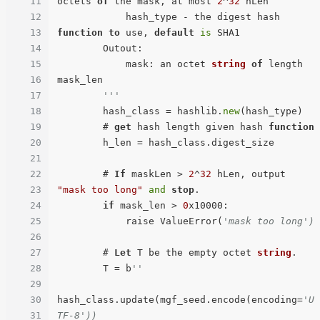
11
octets 
of
 the mask, at most 
2
^
32
 hLen

12
            hash_type - the digest hash 
13
function
to
 use, 
default
is
 SHA1

14
        Outout:

15
            mask: an octet 
string
of
 length 
16
mask_len

17
'''
18
        hash_class = hashlib.
new
(hash_type)

19
        # 
get
 hash length given hash 
function
20
        h_len = hash_class.digest_size

21
22
        # 
If
 maskLen > 
2
^
32
 hLen, output 
23
"mask too long"
and
stop
.

24
if
 mask_len > 
0
x10000:

25
            raise ValueError(
'mask too long')
26
27
        # 
Let
 T be the empty octet 
string
.

28
        T = b
''
29
30
hash_class.update(mgf_seed.encode(encoding=
'U
31
TF-8'))