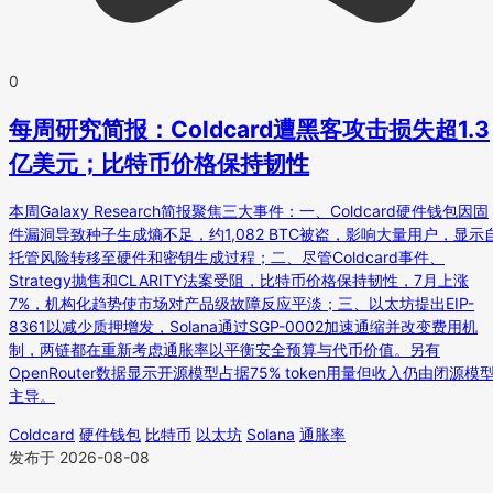
0
每周研究简报：Coldcard遭黑客攻击损失超1.3
亿美元；比特币价格保持韧性
本周Galaxy Research简报聚焦三大事件：一、Coldcard硬件钱包因固
件漏洞导致种子生成熵不足，约1,082 BTC被盗，影响大量用户，显示
托管风险转移至硬件和密钥生成过程；二、尽管Coldcard事件、
Strategy抛售和CLARITY法案受阻，比特币价格保持韧性，7月上涨
7%，机构化趋势使市场对产品级故障反应平淡；三、以太坊提出EIP-
8361以减少质押增发，Solana通过SGP-0002加速通缩并改变费用机
制，两链都在重新考虑通胀率以平衡安全预算与代币价值。另有
OpenRouter数据显示开源模型占据75% token用量但收入仍由闭源模
主导。
Coldcard
硬件钱包
比特币
以太坊
Solana
通胀率
发布于 2026-08-08