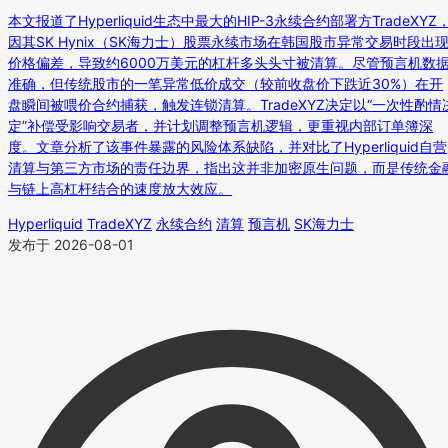
本文报道了Hyperliquid生态中最大的HIP-3永续合约部署方TradeXYZ
因其SK Hynix（SK海力士）股票永续市场在韩国股市异常交易时段出
价格偏差，导致约6000万美元的杠杆多头头寸被清算。尽管预言机数
准确，但传统股市的一笔异常低价成交（较前收盘价下跌近30%）在开
盘瞬间被喂价合约捕获，触发连锁清算。TradeXYZ决定以“一次性酌情
定”补偿受影响交易者，并计划调整预言机逻辑，更重视内部订单簿深
度。文章分析了该事件暴露的风险体系缺陷，并对比了Hyperliquid自营
清算与第三方市场的责任边界，指出这并非加密原生问题，而是传统金
与链上高杠杆结合的速度放大效应。
Hyperliquid
TradeXYZ
永续合约
清算
预言机
SK海力士
发布于 2026-08-01