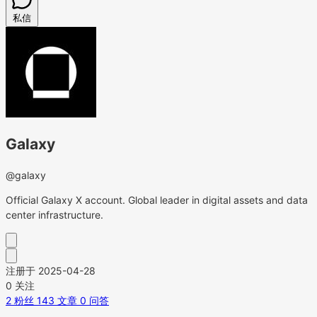
私信
Galaxy
@galaxy
Official Galaxy X account. Global leader in digital assets and data
center infrastructure.
注册于 2025-04-28
0
关注
2
粉丝
143
文章
0
问答