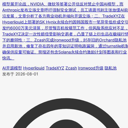
模型展开论战，NVIDIA、微软等签署公开信反对禁止中国AI模型，而
Anthropic发布立场文章呼吁强制安全测试，员工请愿书则主张放缓AI前
沿发展，文章分析了各方商业动机并倾向开源立场；二、TradeXYZ在
Hyperliquid上部署的SK Hynix永续合约因韩国股市一笔异常低价成交
发约6000万美元清算，尽管预言机按规范工作，但风险系统应对不足
TradeXYZ决定一次性赔偿受影响交易者，凸显了链上衍生品在极端行
下的脆弱性；三、Zcash完成Ironwood升级，封存旧的Orchard隐私池
并启用新池，修复了存在四年的零知识证明电路漏洞，通过turnstile机
确保供应量可验证。简报还包含Solana永续合约激励计划等图表和行业
快讯。
AI开源模型
Hyperliquid
TradeXYZ
Zcash
Ironwood升级
隐私池
发布于 2026-08-01