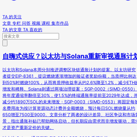
TA 的关注
文章
专栏
问答
视频
课程
集市作品
TA 的文章
TA 喜欢的
自嗨式供应？以太坊与Solana重新审视通胀计
以太坊和Solana本周分别推进调整区块链通胀计划的提案。以太坊研究
者提交EIP-8361，提议燃烧逐渐增加的验证者奖励份额，当质押比例达
到50%时燃烧100%，从而将质押收益率从约2.6%降至1.2%，减少ETH
增发和稀释。Solana则通过两项治理提案：SGP-0002（SIMD-0550
将年度通缩率翻倍至30%，使1.5%的终端通胀率提前至2029年达成，
减少约1890万SOL的未来增发；SGP-0003（SIMD-0553）将固定每
名费用改为按计算资源动态计费并全额燃烧，预计每日SOL燃烧量从约
650增至7500至9000。文章分析了两者的设计差异、社区争议和市场
景，指出通胀补贴已帮助网络启动，但长期应由需求而非增发驱动，需
才是资产重新定价的关键。