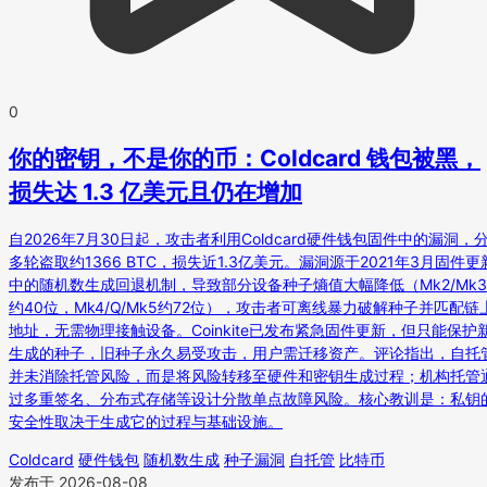
0
你的密钥，不是你的币：Coldcard 钱包被黑，
损失达 1.3 亿美元且仍在增加
自2026年7月30日起，攻击者利用Coldcard硬件钱包固件中的漏洞，
多轮盗取约1366 BTC，损失近1.3亿美元。漏洞源于2021年3月固件更
中的随机数生成回退机制，导致部分设备种子熵值大幅降低（Mk2/Mk3
约40位，Mk4/Q/Mk5约72位），攻击者可离线暴力破解种子并匹配链
地址，无需物理接触设备。Coinkite已发布紧急固件更新，但只能保护
生成的种子，旧种子永久易受攻击，用户需迁移资产。评论指出，自托
并未消除托管风险，而是将风险转移至硬件和密钥生成过程；机构托管
过多重签名、分布式存储等设计分散单点故障风险。核心教训是：私钥
安全性取决于生成它的过程与基础设施。
Coldcard
硬件钱包
随机数生成
种子漏洞
自托管
比特币
发布于 2026-08-08